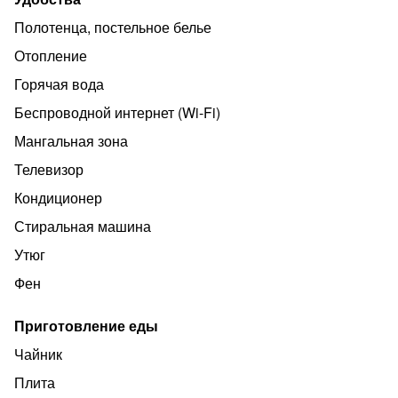
комплект мебели для отдыха вне помещения во
Полотенца, постельное белье
дворе.во дворе мангальная зона , всегда можете
Отопление
побаловать себя приготовлением вкусняшек на костре.
Горячая вода
Похожие объявления
Беспроводной интернет (Wi‑Fi)
Мангальная зона
Телевизор
Кондиционер
Стиральная машина
Утюг
Фен
Приготовление еды
Чайник
Плита