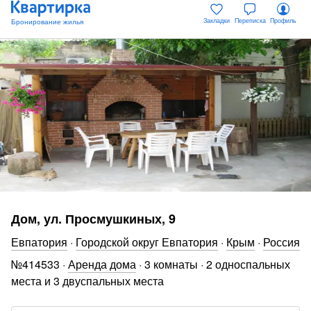
Закладки
Переписка
Профиль
Дом, ул. Просмушкиных, 9
Евпатория
·
Городской округ Евпатория
·
Крым
·
Россия
№
414533
·
Аренда дома
·
3 комнаты
·
2 односпальных
места и 3 двуспальных места