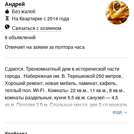
Андрей
Без жалоб
На Квартирке с 2014 года
Связаться с хозяином
6 объявлений
Отвечает на заявки за полтора часа
Сдается. Трехкомнатный дом в исторической части
города . Набережная им. В. Терешковой 250 метров..
Хороший ремонт, новая мебель, ламинат, кафель,
теплый пол. WI-FI . Комнаты- 22 кв.м., 11 кв.м., 8 кв.м.,
комнаты раздельные, кухня 5,5 кв.м. санузел — 4,5
кв.м. Потолки 3.5 м. Спальные места: две 2-сп кровати,
диван, два кресла-кровати. Подача горячей и холодной
еще
воды круглосуточно,кухня оборудована газовой плитой
и набором необходимой посуды. Холодильник,
телевизор, кондиционер. Современная отделка. Летний
Удобства