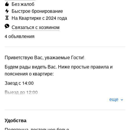
Без жалоб
Быстрое бронирование
На Квартирке с 2024 года
Связаться с хозяином
4 объявления
Приветствую Вас, уважаемые Гости!
Будем рады видеть Вас. Ниже простые правила и
пояснения о квартире:
Заезд с 14:00
Выезд до 12:00
еще
Возможен ранний заезд и поздний выезд по
согласованию.
Размещение до 4-х человек
Удобства
Кровать 160*200, Диван 160*200
Полотенца, постельное белье