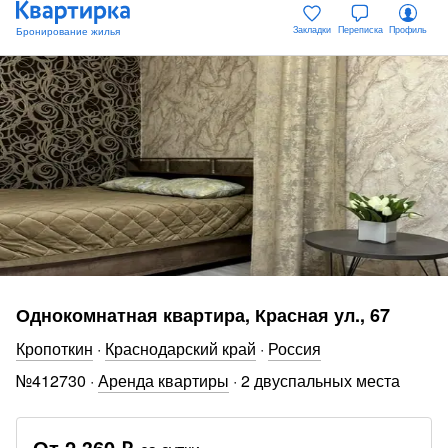
Закладки
Переписка
Профиль
Однокомнатная квартира, Красная ул., 67
Кропоткин
·
Краснодарский край
·
Россия
№
412730
·
Аренда квартиры
·
2 двуспальных места
От
2 360 ₽