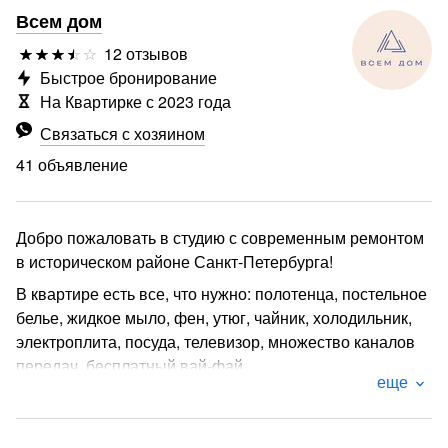
Всем дом
12 отзывов
Быстрое бронирование
На Квартирке с 2023 года
Связаться с хозяином
41 объявление
Добро пожаловать в студию с современным ремонтом
в историческом районе Санкт-Петербурга!
В квартире есть все, что нужно: полотенца, постельное
белье, жидкое мыло, фен, утюг, чайник, холодильник,
электроплита, посуда, телевизор, множество каналов
передач, бесплатный вай-фай.
еще
Рядом расположены продуктовые магазины, места
общественного питания, аптеки. Удобное
расположение рядом с историческим центром