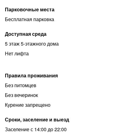
1. У нас не курят (любые виды курения) Место для
Парковочные места
курения организовано на 1 этаже
Бесплатная парковка
2. Не больше 2-х человек, вечеринки и громкий шум
запрещен, мы очень любим наших соседей
Доступная среда
3. К сожалению с питомцами у нас нельзя
5 этаж 5-этажного дома
Залог 5000₽, возвращается после проверки квартиры
Нет лифта
горничной.
Перед заселением необходимо подписать договор
оферты и предоставить фото паспорта.
Правила проживания
Заезд после 14:00, Выезд до 12:00.
Без питомцев
Без вечеринок
Курение запрещено
Сроки, заселение и выезд
Заселение с 14:00 до 22:00