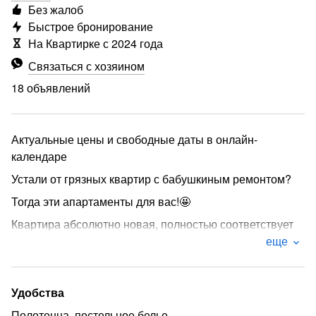
Без жалоб
Быстрое бронирование
На Квартирке с 2024 года
Связаться с хозяином
18 объявлений
️Актуальные цены и свободные даты в онлайн-
календаре️
Устали от грязных квартир с бабушкиным ремонтом?
Тогда эти апартаменты для вас!🤩
Квартира абсолютно новая, полностью соответствует
фото, чистоту гарантируем
еще
Вы будите чувствовать себя как дома, ведь для этого
мы создали все условия.
Удобства
* Вечер можно провести за просмотром фильма:
Полотенца, постельное белье