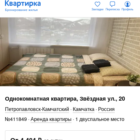
Закладки
Переписка
Профиль
Однокомнатная квартира, Звёздная ул., 20
Петропавловск-Камчатский
·
Камчатка
·
Россия
№
411849
·
Аренда квартиры
·
1 двуспальное место
От
4 484 ₽