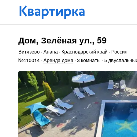
Дом, Зелёная ул., 59
Витязево
·
Анапа
·
Краснодарский край
·
Россия
№
410014
·
Аренда дома
·
3 комнаты
·
5 двуспальны