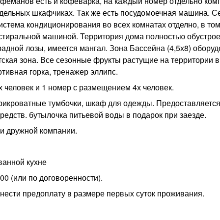
феманов есть и кофеварка, на каждый номер отдельно ком
тдельных шкафчиках. Так же есть посудомоечная машина. Сет
истема кондиционирования во всех комнатах отделно, в том
 стиральной машиной. Территория дома полностью обустрое
адной лозы, имеется мангал. Зона Бассейна (4,5х8) обору
етская зона. Все сезонные фрукты растущие на территории 
ртивная горка, тренажер эллипс.
человек и 1 номер с размещением 4х человек.
прикроватные тумбочки, шкаф для одежды. Предоставляетс
средств. бутылочка питьевой воды в подарок при заезде.
и дружной компании.
ванной кухне
00 (или по договоренности).
нести предоплату в размере первых суток проживания.