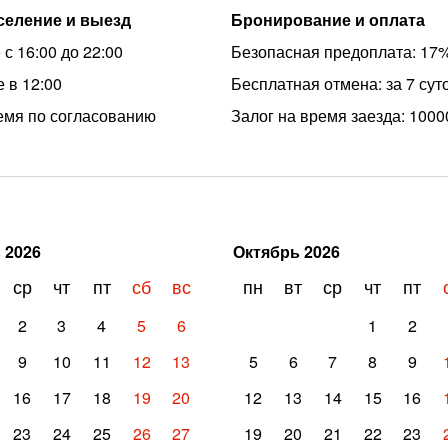
аселение и выезд
Бронирование и оплата
с 16:00 до 22:00
Безопасная предоплата: 17
 в 12:00
Бесплатная отмена: за 7 сут
емя по согласованию
Залог на время заезда: 1000
ь
2026
Октябрь
2026
ср
чт
пт
сб
вс
пн
вт
ср
чт
пт
2
3
4
5
6
1
2
9
10
11
12
13
5
6
7
8
9
16
17
18
19
20
12
13
14
15
16
23
24
25
26
27
19
20
21
22
23