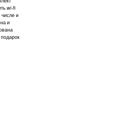
плект
ь wi-fi
 числе и
на и
дована
в подарок
я