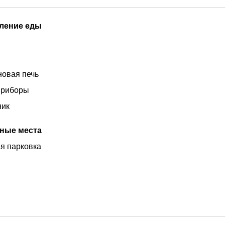
ление еды
овая печь
приборы
ник
ные места
я парковка