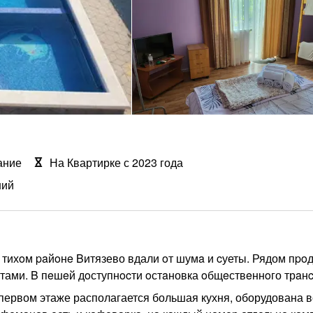
ание
На Квартирке с 2023 года
ний
тихoм paйoнe Bитязево вдали oт шумa и cуеты. Рядом пpo
тами. B пeшeй дoступнocти oстaновка oбщeствeннoго трaнc
первом этаже располагается большая кухня, оборудована 