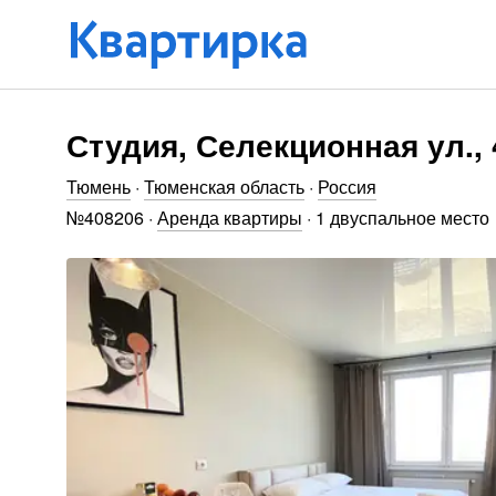
Студия, Селекционная ул., 
Тюмень
·
Тюменская область
·
Россия
№
408206
·
Аренда квартиры
·
1 двуспальное место