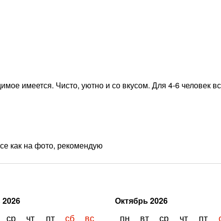
имое имеется. Чисто, уютно и со вкусом. Для 4-6 человек в
все как на фото, рекомендую
ь
2026
Октябрь
2026
ср
чт
пт
сб
вс
пн
вт
ср
чт
пт