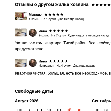
Отзывы о другом жилье хозяина
Михаил
1-комн.
·
На
1
сутки
·
Два месяца назад
Инна
2-комн.
·
На
7
суток
·
Одиннадцать месяцев назад
Уютная 2-х ком. квартира. Тихий район. Все необход
предусмотрено.
Инна
Исправлен
·
На
4
суток
·
Два года назад
Квартира чистая, большая, есть все необходимое, 
Свободные даты
Август
2026
Сентябр
пн
вт
ср
чт
пт
сб
вс
пн
вт