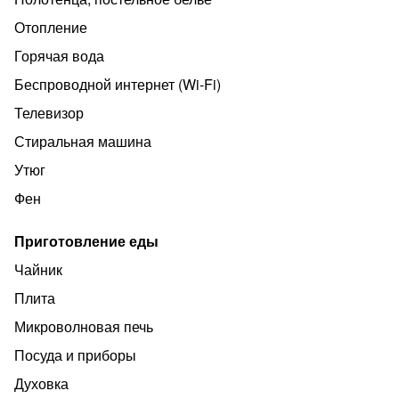
Командировочным предоставляется чек и, при
Отопление
необходимости, договор аренды.
Горячая вода
Указанная цена за 1-2 гостя. Залог при заселении
обязателен - для иногородних 3тыс, местных гостей
Беспроводной интернет (Wi‑Fi)
-2тыс. Цена аренды варьируется в зависимости от дня
Телевизор
недели и спроса. Скидка за проживание от 5 суток.
Стиральная машина
Праздники - по договоренности.
Утюг
Фен
Приготовление еды
Чайник
Плита
Микроволновая печь
Посуда и приборы
Духовка