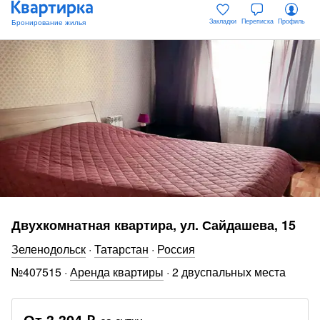
Закладки
Переписка
Профиль
Двухкомнатная квартира, ул. Сайдашева, 15
Зеленодольск
·
Татарстан
·
Россия
№
407515
·
Аренда квартиры
·
2 двуспальных места
От
3 304 ₽