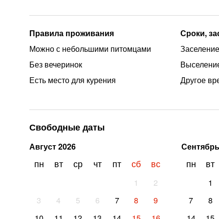
Правила проживания
Сроки, з
Можно с небольшими питомцами
Заселение
Без вечеринок
Выселение
Есть место для курения
Другое вр
Свободные даты
Август
2026
Сентябр
пн
вт
ср
чт
пт
сб
вс
пн
вт
1
2
1
3
4
5
6
7
8
9
7
8
10
11
12
13
14
15
16
14
15