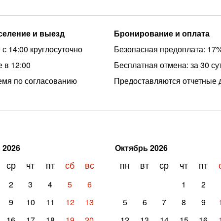
аселение и выезд
Бронирование и оплата
 с 14:00 круглосуточно
Безопасная предоплата: 17
 в 12:00
Бесплатная отмена: за 30 су
емя по согласованию
Предоставляются отчетные 
ь
2026
Октябрь
2026
ср
чт
пт
сб
вс
пн
вт
ср
чт
пт
2
3
4
5
6
1
2
9
10
11
12
13
5
6
7
8
9
16
17
18
19
20
12
13
14
15
16