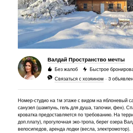
Валдай Пространство мечты
Без жалоб
Быстрое брониров
Связаться с хозяином
3 объявле
Номер-студио на 1м этаже с видом на яблоневый са
санузел (шампунь, гель для душа, тапочки, фен). 
кроватка предоставляется по требованию. На терри
доп.плату), прогулочная эко-тропа, берег озера Ва
велосипедов, аренда лодки (весла, электромотор