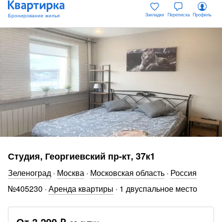
Закладки
Переписка
Профиль
Студия, Георгиевский пр-кт, 37к1
Зеленоград
·
Москва
·
Московская область
·
Россия
№
405230
·
Аренда квартиры
·
1 двуспальное место
От
3 290 ₽