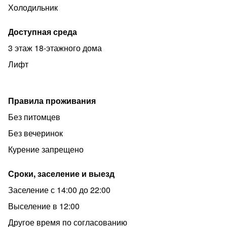
-постельное белье из качественного материал
Холодильник
-махровые полотенца банные и для лица
Доступная среда
-WI-FI и SMART-TV
3 этаж 18-этажного дома
- посуда, кухонные приборы и принадлежности для
Лифт
приготовления пищи по своему вкусу
ЗАПРЕЩЕНО! ПРОВОДИТЬ ШУМНЫЕ
МЕРОПРИЯТИЯ
Правила проживания
заезд с детьми до 7 лет
Без питомцев
КУРИТЬ
Без вечеринок
заезд с животными
Курение запрещено
ЗАЕХАВ ОДИН РАЗ В НАШИ КВАРТИРЫ, ВЫ
БОЛЬШЕ НЕ ЗАХОТИТЕ ОСТАНАВЛИВАТЬСЯ У
Сроки, заселение и выезд
ДРУГИХ
Заселение с 14:00 до 22:00
Звоните и пишите! Мы всегда Вам рады!
Выселение в 12:00
Другое время по согласованию