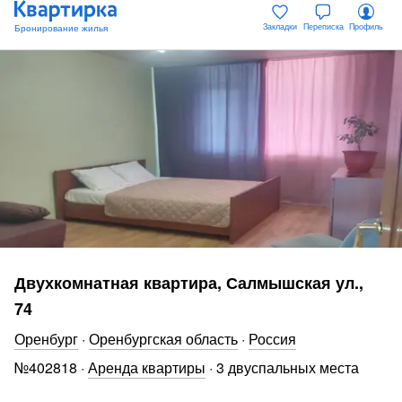
Закладки
Переписка
Профиль
Двухкомнатная квартира, Салмышская ул.,
74
Оренбург
·
Оренбургская область
·
Россия
№
402818
·
Аренда квартиры
·
3 двуспальных места