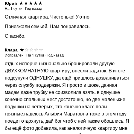
Юрий
На
1
сутки
·
Год назад
Отличная квартира. Чистенько! Уютно!
Приезжали семьëй. Нам понравилось.
Спасибо.
Клара
Исправлен
·
На
1
сутки
·
Год назад
отдых испорчен изначально бронировали другую
ДВУХКОМНАТНУЮ квартиру, внесли задаток. В итоге
подсунули ОДНУШКУ, да ещё пришлось дозваниваться
через службу поддержки. Я просто в шоке, данная
мадам даже трубку не соизволила взять. в однушке
конечно спальных мест достаточно, но две маленькие
подушки на четверых, это конечно класс.полы
грязные.надеюсь Альфия Маратовна тоже в этом году
поедет отдохнуть, дай бог чтоб с ней также обошлись. Я
бы ещё фото добавила, как аналогичную квартиру мне