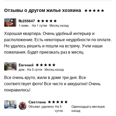
· На время проживания обязательно вносится залог
Отзывы о другом жилье хозяина
Нарушение правил ведет к досрочному выселению без
№255647
компенсации.
1-комн.
·
На
1
сутки
·
Месяц назад
⏰ Время заезда/выезда:
Хорошая квартира. Очень удобный интерьер и
· Заезд — после 15:00
расположение. Есть некоторые неудобности по оплате.
Но удалось решить и пошли на встречу. Учли наши
· Выезд — до 12:00
пожелания. Будет приезжать раз в месяц
Ранний заезд и поздний выезд обсуждаются
индивидуально.
Евгений
️ Постельное белье:
дом
·
На
3
суток
·
Месяц назад
Все очень круто, жили в доме три дня. Все
· Итоговая стоимость проживания зависит от
соответствует фото! Все чисто и аккуратно! Очень
количества гостей! В итоговую стоимость проживания
понравилось!
включено постельное бельё на всех гостей
· Дополнительные комплекты и замена белья
Светлана
оплачиваются отдельно
Объявл. удалено
На
5
Одиннадцать месяцев
·
суток
·
назад
❤️ Сохраняйте в «Избранное» и возвращайтесь в