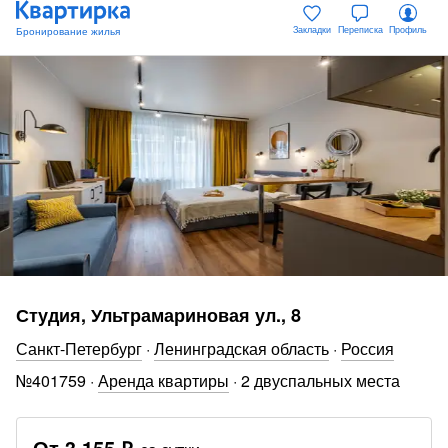
Закладки
Переписка
Профиль
Студия, Ультрамариновая ул., 8
Санкт-Петербург
·
Ленинградская область
·
Россия
№
401759
·
Аренда квартиры
·
2 двуспальных места
От
3 155 ₽