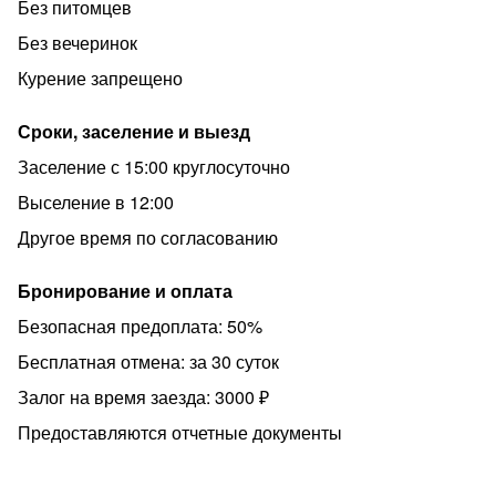
Без питомцев
· Метро «Новочеркасская» — 15 минут езды
Без вечеринок
· ✈️ Аэропорт «Пулково» — 35 минут езды
Курение запрещено
· ️ Центр города — 15 минут езды
Что интересного рядом:
Сроки, заселение и выезд
· Большеохтинский мост — 20 минут езды
Заселение с 15:00 круглосуточно
· Все достопримечательности и прекрасные локации
Выселение в 12:00
Невского проспекта — 25 минут езды
Другое время по согласованию
· Музей «Невская застава» — 15 минут езды
Бронирование и оплата
· Парки, фитнес-центры, салоны красоты, клиники и
торговые центры — всё под рукой
Безопасная предоплата: 50%
ПРАВИЛА ПРОЖИВАНИЯ
Бесплатная отмена: за 30 суток
· Строгий запрет на курение (включая вейпы и
Залог на время заезда: 3000 ₽
кальяны)
Предоставляются отчетные документы
· Запрещены вечеринки и шумные мероприятия
· Заселение строго с 18 лет