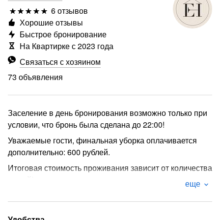
6 отзывов
Хорошие отзывы
Быстрое бронирование
На Квартирке с 2023 года
Связаться с хозяином
73 объявления
Заселение в день бронирования возможно только при
условии, что бронь была сделана до 22:00!
Уважаемые гости, финальная уборка оплачивается
дополнительно: 600 рублей.
Итоговая стоимость проживания зависит от количества
гостей!
еще
При бронировании просим учитывать, что дети старше
10 лет считаются взрослыми гостями и оплачиваются,
как взрослые гости!
Удобства