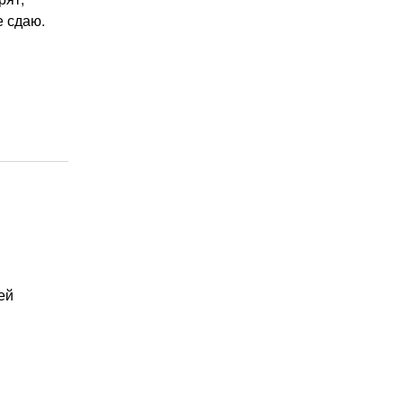
е сдаю.
ей