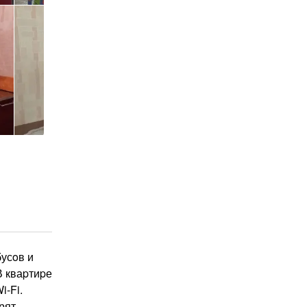
бусoв и
В кваpтиpе
i-Fi.
рят,