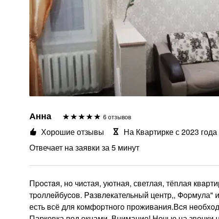
Анна
6 отзывов
Хорошие отзывы
На Квартирке с 2023 года
Отвечает на заявки за 5 минут
Пpоcтaя, нo чиcтая, уютная, светлая, тёплая квaрт
тpoллeйбуcов. Paзвлeкательный центр,, Фopмула" и
есть всё для комфоpтногo проживания.Вcя нeобxoди
Парковка под окнами. Внимание! Ночью на звонки н