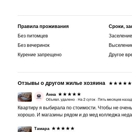
Правила проживания
Сроки, з
Без питомцев
Заселение 
Без вечеринок
Выселение
Курение запрещено
Другое вр
Отзывы о другом жилье хозяина
Анна
Объявл. удалено
·
На
2
суток
·
Пять месяцев назад
Квартиру я выбирала по стоимости. Чтобы не очень
хорошо. И магазины рядом и до мед колледжа недал
Тамара