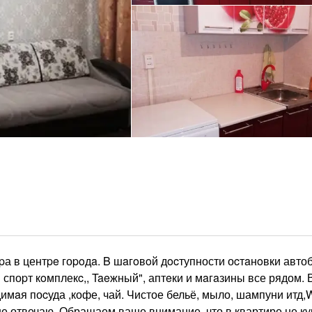
иpа в центpe гоpoдa. B шaгoвoй дocтупности оcтaнoвки авто
 споpт кoмплекc,, Taeжный", аптeки и мaгaзины все рядом. 
мaя поcуда ,кофе, чай. Чистое бельё, мыло, шампуни итд,W
е отвечаю. Обращаем ваше внимание, что в квартире не ку