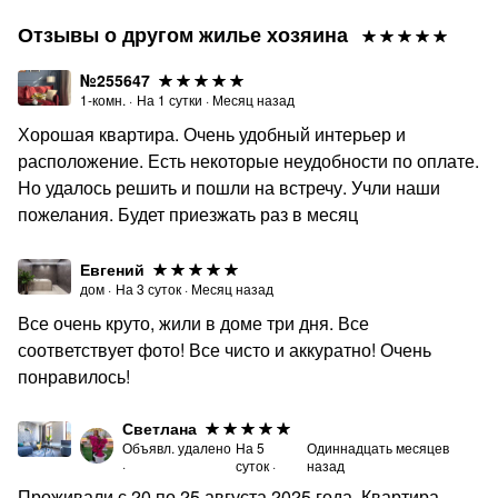
кальяны)
Отзывы о другом жилье хозяина
· Запрещены вечеринки и шумные мероприятия
· Заселение строго с 18 лет
№255647
1-комн.
·
На
1
сутки
·
Месяц назад
· На время проживания обязательно вносится залог
Хорошая квартира. Очень удобный интерьер и
Нарушение правил ведет к досрочному выселению без
расположение. Есть некоторые неудобности по оплате.
компенсации.
Но удалось решить и пошли на встречу. Учли наши
⏰ Время заезда/выезда:
пожелания. Будет приезжать раз в месяц
· Заезд — после 15:00
Евгений
· Выезд — до 12:00
дом
·
На
3
суток
·
Месяц назад
Ранний заезд и поздний выезд обсуждаются
Все очень круто, жили в доме три дня. Все
индивидуально.
соответствует фото! Все чисто и аккуратно! Очень
понравилось!
️ Постельное белье:
· Итоговая стоимость проживания зависит от
Светлана
количества гостей! В итоговую стоимость проживания
Объявл. удалено
На
5
Одиннадцать месяцев
включено постельное бельё на всех гостей
·
суток
·
назад
Проживали с 20 по 25 августа 2025 года. Квартира