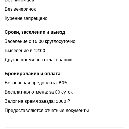
Всего в 15 минутах от метро «Новочеркасская» —
Без вечеринок
удобной транспортной развязки, которая позволяет
быстро добраться до любой части города..
Курение запрещено
· Метро «Новочеркасская» — 15 минут езды
Сроки, заселение и выезд
· ✈️ Аэропорт «Пулково» — 40 минут езды
Заселение с 15:00 круглосуточно
· ️ Центр города — 20 минут езды
Выселение в 12:00
Что интересного рядом:
Другое время по согласованию
· Большеохтинский мост — 20 минут езды
· Все достопримечательности и прекрасные локации
Бронирование и оплата
Невского проспекта — 25 минут езды
Безопасная предоплата: 50%
· Музей «Невская застава» — 15 минут езды
Бесплатная отмена: за 30 суток
· Парки, фитнес-центры, салоны красоты, клиники и
Залог на время заезда: 3000 ₽
торговые центры — всё под рукой
Предоставляются отчетные документы
ПРАВИЛА ПРОЖИВАНИЯ
· Строгий запрет на курение (включая вейпы и