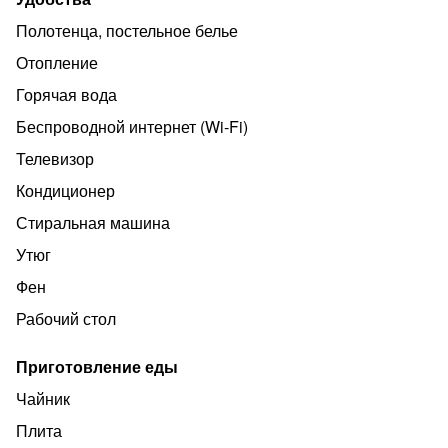
- Есть все для приготовления пищи, даже тостер
Полотенца, постельное белье
- полноценная ванная
Отопление
- 🧴 Все необходимые гигиенические принадлежности
Горячая вода
- Стиральная машина
Беспроводной интернет (Wi‑Fi)
- В 5 минутах зона отдыха Сколково, вход свободный
Телевизор
- Прямо в доме и рядом магазины продуктов, аптека,
Кондиционер
пара атмосферных кафе с приятными ценами
Стиральная машина
Утюг
Фен
Рабочий стол
Приготовление еды
Чайник
Плита