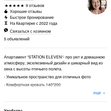
9 отзывов
Хорошие отзывы
Быстрое бронирование
На Квартирке с 2022 года
Связаться с хозяином
5 объявлений
Апартамент ”STATION ELEVEN”- про уют и домашнюю
атмосферу, эксклюзивный дизайн и шикарный вид из
окна с высоты птичьего полета.
- Уникальное пространство для отличных фото
- Комфортная кровать 140*200
- Удобное место для работы
еще
- Хорошая шумоизоляция
- ⏰ Круглосуточное заселение по согласованию
Удобства