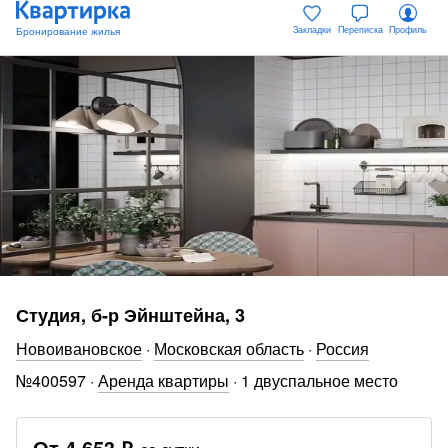
Закладки
Переписка
Профиль
Студия, б-р Эйнштейна, 3
Новоивановское
·
Московская область
·
Россия
№
400597
·
Аренда квартиры
·
1 двуспальное место
От
4 653 ₽