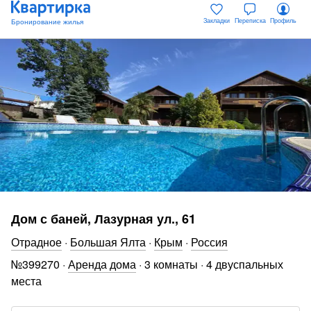
Закладки
Переписка
Профиль
Дом с баней, Лазурная ул., 61
Отрадное
·
Большая Ялта
·
Крым
·
Россия
№
399270
·
Аренда дома
·
3 комнаты
·
4 двуспальных
места