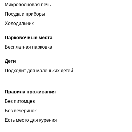
Микроволновая печь
Для спокойного семейного отдыха не для вечеринок !!!
Посуда и приборы
С животными не крупных пород возможно заселение
по предварительной договоренности.
Холодильник
Регистрация заезда - с 14:00 часов.
Парковочные места
Регистрация отъезда - до 11:00 часов.
Бесплатная парковка
Дети
Подходит для маленьких детей
Правила проживания
Без питомцев
Без вечеринок
Есть место для курения