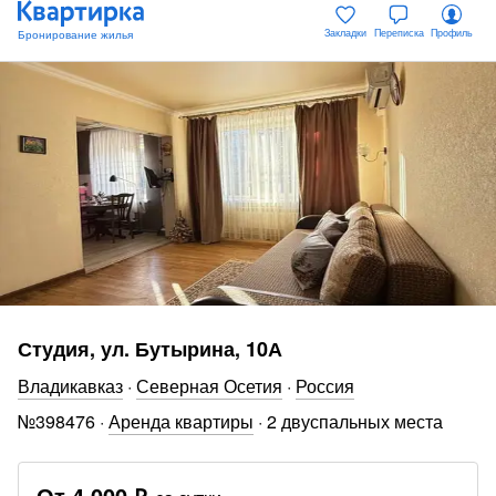
Закладки
Переписка
Профиль
Студия, ул. Бутырина, 10А
Владикавказ
·
Северная Осетия
·
Россия
№
398476
·
Аренда квартиры
·
2 двуспальных места
От
4 000 ₽