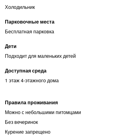
Бронь.Продление -1 час-250 рублей.Доплата за гостя
Холодильник
500 рублей.В праздничные дни цены могут меняться.
Парковочные места
Бесплатная парковка
Дети
Подходит для маленьких детей
Доступная среда
1 этаж 4-этажного дома
Правила проживания
Можно с небольшими питомцами
Без вечеринок
Курение запрещено