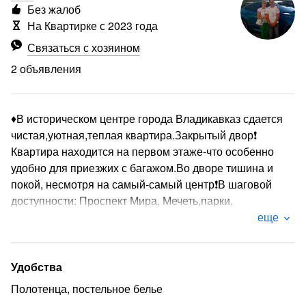
Без жалоб
На Квартирке с 2023 года
Связаться с хозяином
2 объявления
♦️В историческом центре города Владикавказ сдается
чистая,уютная,теплая квартира.Закрытый двор❗
Квартира находится на первом этаже-что особенно
удобно для приезжих с багажом.Во дворе тишина и
покой, несмотря на самый-самый центр❗В шаговой
доступности: Проспект Мира, Мечеть,парки,
музеи,набережная реки Терек,Академический Русский
еще
театр,театр Оперы и Балета,кафе, магазины,
центральный рынок,Госпиталь,Северо-Осетинский
Университет.5 минут от железнодорожного вокзала(на
Удобства
такси), пешком-минут 15-20.
Полотенца, постельное белье
♦️В квартире есть все, что нужно для комфортного