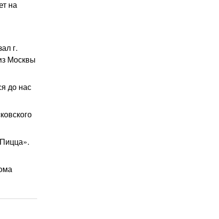
ет на
ал г.
 из Москвы
я до нас
ковского
 Пицца».
дома