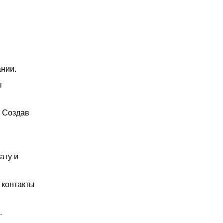
ании.
ы
! Создав
ату и
 контакты
.