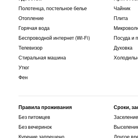
Полотенца, постельное белье
Чайник
Отопление
Плита
Горячая вода
Микроволн
Беспроводной интернет (Wi‑Fi)
Посуда и 
Телевизор
Духовка
Стиральная машина
Холодиль
Утюг
Фен
Правила проживания
Сроки, з
Без питомцев
Заселение 
Без вечеринок
Выселение
Курение запрещено
Другое вр