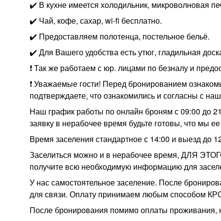
✔️ В кухне имеется холодильник, микроволновая печ
✔️ Чай, кофе, сахар, wi-fi бесплатно.
✔️ Предоставляем полотенца, постельное бельё.
✔️ Для Вашего удобства есть утюг, гладильная дос
❗ Так же работаем с юр. лицами по безналу и пре
❗ Уважаемые гости! Перед бронированием ознакомь
подтверждаете, что ознакомились и согласны с на
Наш график работы по онлайн броням с 09:00 до 21
заявку в нерабочее время будьте готовы, что мы ее
Время заселения стандартное с 14:00 и выезд до 12
Заселиться можно и в нерабочее время, ДЛЯ ЭТОГО 
получите всю необходимую информацию для засел
У нас самостоятельное заселение. После брониро
для связи. Оплату принимаем любым способом КР
После бронирования помимо оплаты проживания, нео