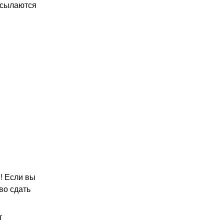
ысылаются
! Если вы
во сдать
т