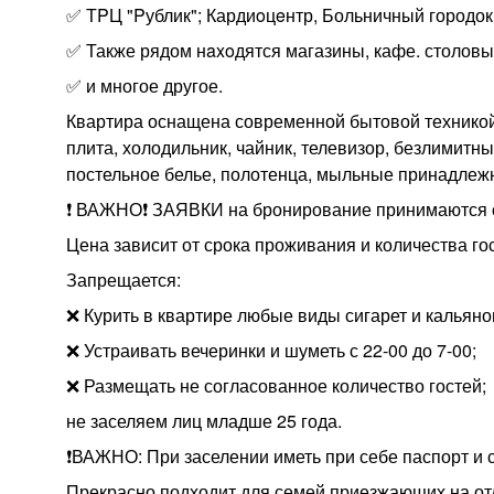
✅ ТPЦ "Pублик"; Кардиoцeнтр, Больничный городок
✅ Также рядом нaxoдятся магазины, кафе. столовы
✅ и многое другое.
Квартира оснащена современной бытовой техникой,
плита, холодильник, чайник, телевизор, безлимитны
постельное белье, полотенца, мыльные принадлежн
❗️ ВАЖНО❗️ ЗАЯВКИ на бронирование принимаются с 
Цена зависит от срока проживания и количества г
Запрещается:
❌ Курить в квартире любые виды сигарет и кальяно
❌ Устраивать вечеринки и шуметь с 22-00 до 7-00;
❌ Размещать не согласованное количество гостей;
не заселяем лиц младше 25 года.
❗ВАЖНО: При заселении иметь при себе паспорт и ст
Прекрасно подходит для семей приезжающих на отд