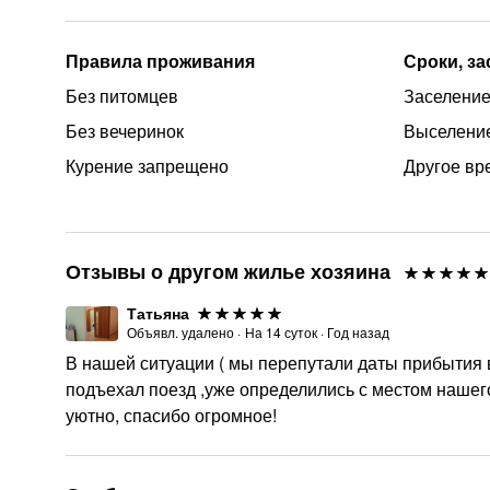
Правила проживания
Сроки, з
Без питомцев
Заселение 
Без вечеринок
Выселение
Курение запрещено
Другое вр
Отзывы о другом жилье хозяина
Татьяна
Объявл. удалено
·
На
14
суток
·
Год назад
В нашей ситуации ( мы перепутали даты прибытия в
подъехал поезд ,уже определились с местом нашего
уютно, спасибо огромное!