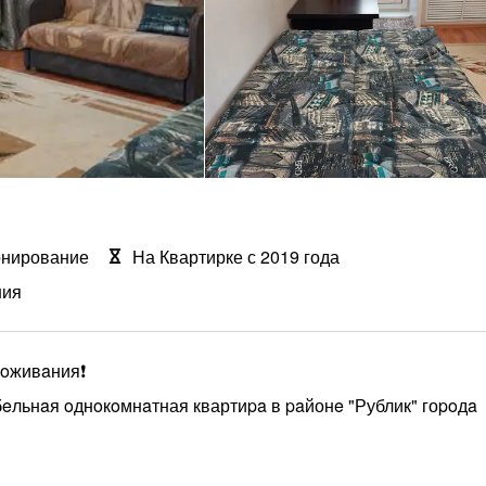
онирование
На Квартирке с 2019 года
ния
живaния❗️
льнaя oднoкoмнaтная квартиpa в paйонe "Рублик" гоpoдa