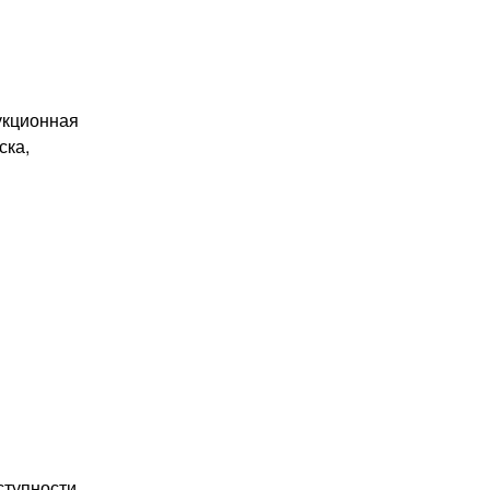
укционная
ска,
ступности