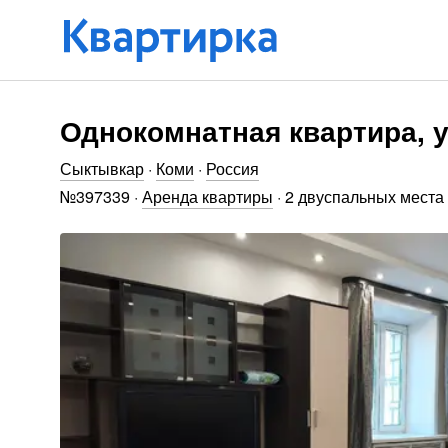
Однокомнатная квартира, у
Сыктывкар
·
Коми
·
Россия
№
397339
·
Аренда квартиры
·
2 двуспальных места