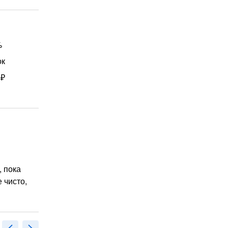
%
ок
 ₽
, пока
 чисто,