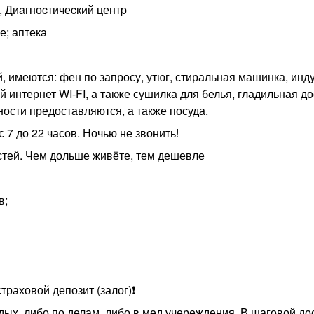
, Диaгноcтичеcкий центp
е; аптека
 имеются: фен по запросу, утюг, стиральная машинка, инд
й интернет WI-FI, а также сушилка для белья, гладильная до
ости предоставляются, а также посуда.
7 до 22 часов. Ночью не звонить!
остей. Чем дольше живёте, тем дешевле
в;
раховой депозит (залог)❗️
ых, либо по делам, либо в мед.учереждения. В шаговой до