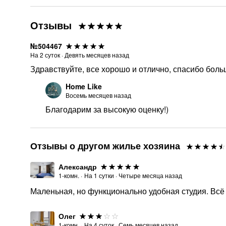
Отзывы
№504467
На
2
суток
·
Девять месяцев назад
Здравствуйте, все хорошо и отлично, спасибо бол
Home Like
Восемь месяцев назад
Благодарим за высокую оценку!)
Отзывы о другом жилье хозяина
Александр
1-комн.
·
На
1
сутки
·
Четыре месяца назад
Маленьная, но функционально удобная студия. Всё
Олег
1-комн.
·
На
4
суток
·
Семь месяцев назад