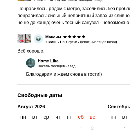
Понравилось: рядом с метро, заселились без пробл
понравилась: сильный неприятный запах из сливно
но не до конца; очень тесный санузел - невозможн
Максим
1-комн.
·
На
1
сутки
·
Девять месяцев назад
Всё хорошо.
Home Like
Восемь месяцев назад
Благодарим и ждем снова в гости!)
Свободные даты
Август
2026
Сентябр
пн
вт
ср
чт
пт
сб
вс
пн
вт
1
2
1