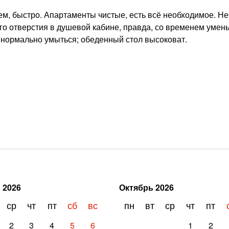
ем, быстро. Апартаменты чистые, есть всё необходимое. Не
го отверстия в душевой кабине, правда, со временем умен
о нормально умыться; обеденный стол высоковат.
ь
2026
Октябрь
2026
ср
чт
пт
сб
вс
пн
вт
ср
чт
пт
2
3
4
5
6
1
2