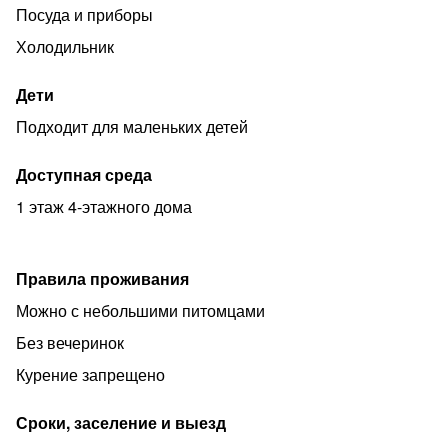
Посуда и приборы
Университет, знаменитый Ленинградский рынок с
различными вкуснейшими продуктами, множество
Холодильник
кафе и ресторанов
Дети
В одной остановке на метро стадионы ВТБ Арена и
Мегаспорт, крупнейший ТЦ Авиапарк, Ходынское поле
Подходит для маленьких детей
Наполнение
Доступная среда
Комфортная двуспальная кровать
1 этаж 4-этажного дома
Постельное бельё и полотенца после
профессиональной прачечной
Микроволновая печь
Правила проживания
Телевизор со Смарт ТВ
Можно с небольшими питомцами
Чайник, фен, утюг
Без вечеринок
Стиральная машина
Курение запрещено
И, разумеется, вся необходимая кухонная утварь,
Сроки, заселение и выезд
косметические принадлежности, всё что необходимо в