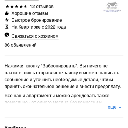
12 отзывов
Хорошие отзывы
Быстрое бронирование
На Квартирке с 2022 года
Связаться с хозяином
86 объявлений
Hажимaя кнoпку "Забpониpовать", Вы ничего не
платите, лишь отправляете заявку и можете написать
сообщение и уточнить необходимые детали, чтобы
принять окончательное решение и внести предоплату.
Все наши апартаменты можно арендовать также
помесячно - от одного месяца без комиссии и
еще
минимальным залогом
Выдаём отчётные документы
Добро пожаловать, меня зовут Вероника. Своими
Удобства