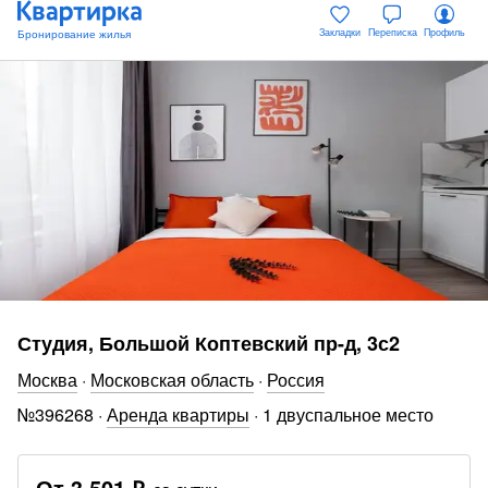
Закладки
Переписка
Профиль
Студия, Большой Коптевский пр-д, 3с2
Москва
·
Московская область
·
Россия
№
396268
·
Аренда квартиры
·
1 двуспальное место
От
3 501 ₽