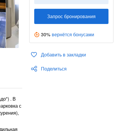
Запрос бронирования
30
%
вернётся бонусами
Добавить в закладки
Поделиться
о") . В
парковка с
урения),
адильная