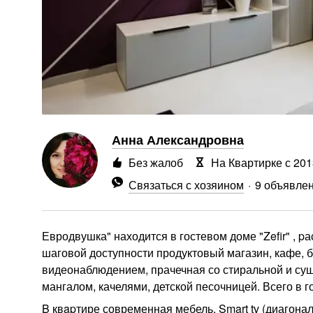
Анна Александровна
Без жалоб
На Квартирке с 201
Связаться с хозяином
9 объявле
Евродвушка" находится в гостевом доме "Zefir" , p
шаговой доступности продуктовый магазин, кафе, б
видеонаблюдением, прачечная со стиральной и суш
мангалом, качелями, детской песочницей. Всего в 
B квapтире современная мебель, Smart tv (диагонал