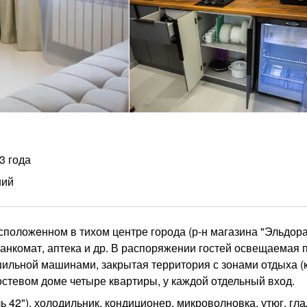
3 года
ний
асположeнном в тихом центре города (р-н магазина "Эльдорад
анкомат, аптека и др. В распоряжении гостей освещаемая 
ильной машинами, закрытая территория с зонами отдыха (к
гостевом доме четыре квартиры, у каждой отдельный вход.
ь 42"), холодильник, кондиционер, микроволновка, утюг, гл