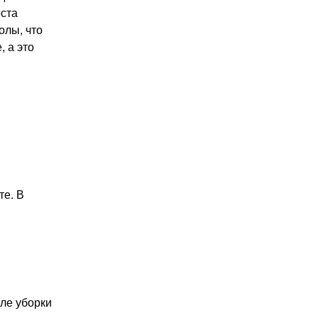
еста
олы, что
, а это
те. В
сле уборки