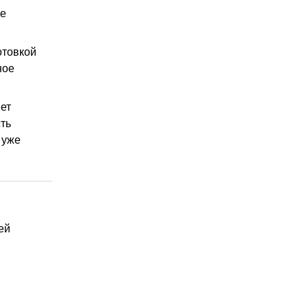
же
отовкой
ное
ет
ть
 уже
ей