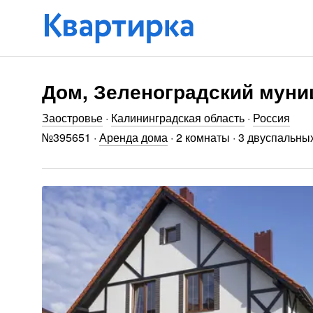
Дом, Зеленоградский муниц
Заостровье
·
Калининградская область
·
Россия
№
395651
·
Аренда дома
·
2 комнаты
·
3 двуспальны