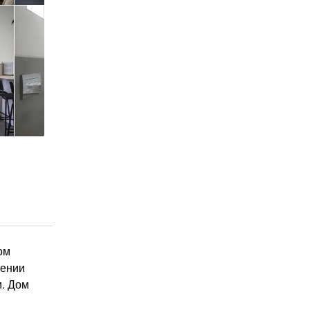
ом
жении
м. Дом