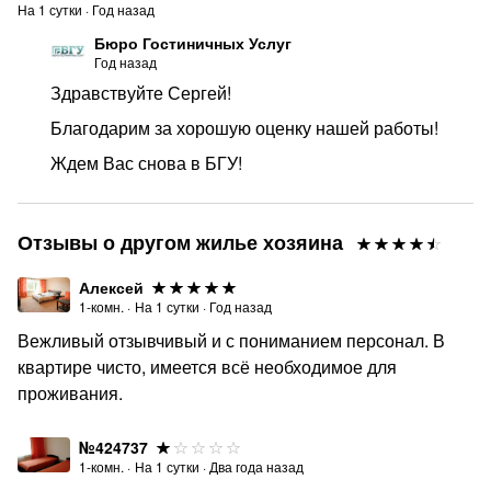
На
1
сутки
·
Год назад
Бюро Гостиничных Услуг
Год назад
Здравствуйте Сергей!
Благодарим за хорошую оценку нашей работы!
Ждем Вас снова в БГУ!
Отзывы о другом жилье хозяина
Алексей
1-комн.
·
На
1
сутки
·
Год назад
Вежливый отзывчивый и с пониманием персонал. В
квартире чисто, имеется всё необходимое для
проживания.
№424737
1-комн.
·
На
1
сутки
·
Два года назад