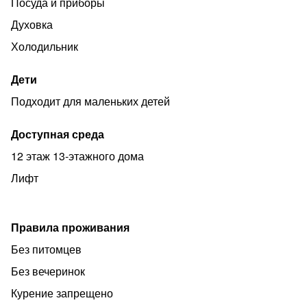
Посуда и приборы
нашем сайте Вы можете ознакомиться с
фотографиями других квартир. Ждем Вас в БГУ!
Духовка
Холодильник
Дети
Подходит для маленьких детей
Доступная среда
12 этаж 13-этажного дома
Лифт
Правила проживания
Без питомцев
Без вечеринок
Курение запрещено