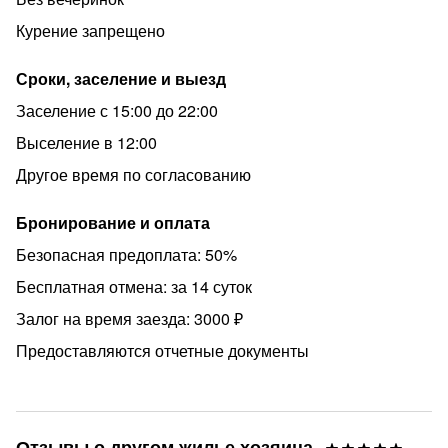
размере 3000 руб (7000 руб при размещении с
Курение запрещено
домашним животным), который возвращается при
условии соблюдения правил пользования квартирой в
Сроки, заселение и выезд
течение суток после выезда
Заселение с 15:00 до 22:00
❗Оплата возможна, как наличными, так и банковской
Выселение в 12:00
картой (через банковский терминал оплаты)
Другое время по согласованию
❗Для командированных сотрудников предоставляем
отчетные документы с кассовым чеком по новому 54-
Бронирование и оплата
ФЗ или БСО
Безопасная предоплата: 50%
Бронирования оформленные текущим днем и с
заездом в этот же день оплачиваются сразу после
Бесплатная отмена: за 14 суток
подтверждения заявки ПОЛНОСТЬЮ и принимаются
Залог на время заезда: 3000 ₽
до 22:00
Предоставляются отчетные документы
Отзывы о другом жилье хозяина