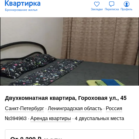
Закладки
Переписка
Профиль
Двухкомнатная квартира, Гороховая ул., 45
Санкт-Петербург
·
Ленинградская область
·
Россия
№
394963
·
Аренда квартиры
·
4 двуспальных места
От
8 300 ₽