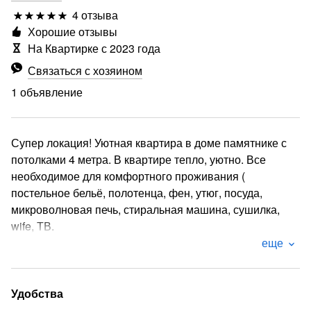
4 отзыва
Хорошие отзывы
На Квартирке с 2023 года
Связаться с хозяином
1 объявление
Супер локация! Уютная квартира в доме памятнике с
потолками 4 метра. В квартире тепло, уютно. Все
необходимое для комфортного проживания (
постельное бельё, полотенца, фен, утюг, посуда,
микроволновая печь, стиральная машина, сушилка,
wife, ТВ.
еще
В квартире двуспальная кровать , диван книжка ️
Диван французская раскладушка ️
Угловой раскладной диван ️
Удобства