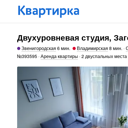
Двухуровневая студия, Заг
Звенигородская
6 мин
.
Владимирская
8 мин
.
·
№
393595
·
Аренда квартиры
·
2 двуспальных места