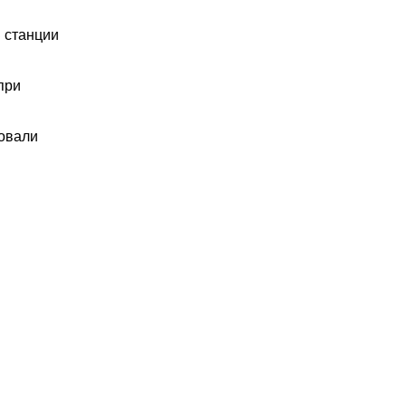
3 станции
при
вовали