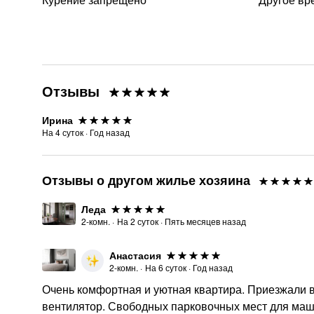
Отзывы
Ирина
На
4
суток
·
Год назад
Отзывы о другом жилье хозяина
Леда
2-комн.
·
На
2
суток
·
Пять месяцев назад
Анастасия
2-комн.
·
На
6
суток
·
Год назад
Очень комфортная и уютная квартира. Приезжали в
вентилятор. Свободных парковочных мест для машин