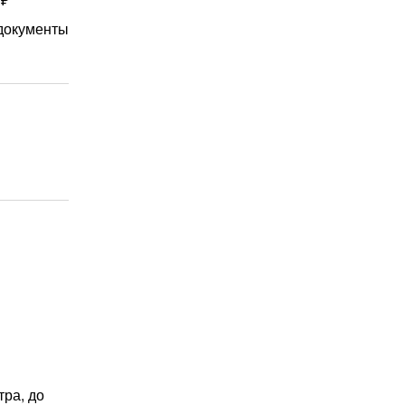
документы
тра, до