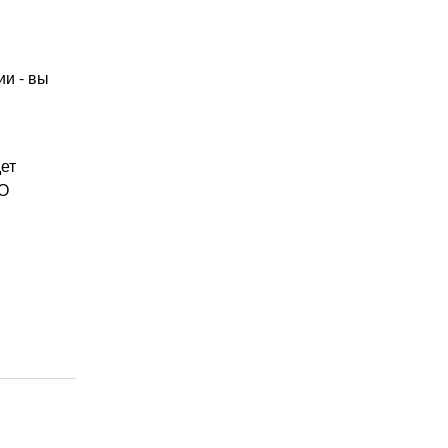
ии - вы
ет
«О