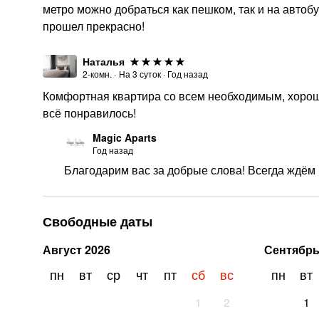
метро можно добраться как пешком, так и на автоб
прошел прекрасно!
Наталья
2-комн.
·
На
3
суток
·
Год назад
Комфортная квартира со всем необходимым, хорош
всё понравилось!
Magic Aparts
Год назад
Благодарим вас за добрые слова! Всегда ждём в
Свободные даты
Август
2026
Сентябр
пн
вт
ср
чт
пт
сб
вс
пн
вт
1
2
1