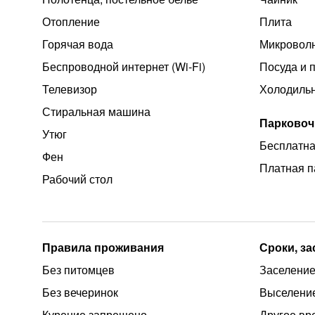
Отопление
Плита
Горячая вода
Микроволн
Беспроводной интернет (Wi‑Fi)
Посуда и 
Телевизор
Холодиль
Стиральная машина
Парковоч
Утюг
Бесплатна
Фен
Платная п
Рабочий стол
Правила проживания
Сроки, з
Без питомцев
Заселение
Без вечеринок
Выселение
Курение запрещено
Другое вр