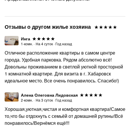
Отзывы о другом жилье хозяина
Инга
1-комн.
·
На
4
суток
·
Год назад
Отличное расположение квартиры в самом центре
города. Удобная парковка. Рядом абсолютно всё!
Довольны проживанием в светлой уютной просторной
1 комнатной квартире. Для визита в г. Хабаровск
идеальное место. Все очень понравилось. Спасибо!)
Алена Олеговна Лидовская
2-комн.
·
На
3
суток
·
Год назад
Хорошая,уютная,чистая и комфортная квартира!Самое
то,что бы отдохнуть с семьёй от домашней рутины!Всё
понравилось!Вернёмся ещё!!!