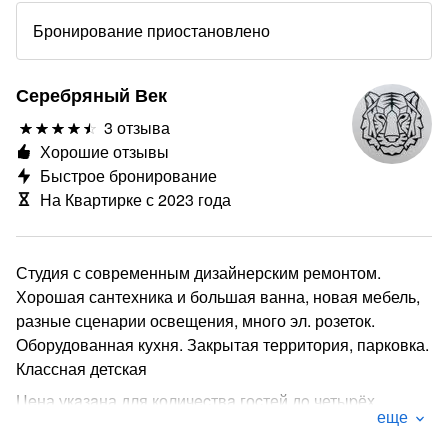
Бронирование приостановлено
Серебряный Век
3 отзыва
Хорошие отзывы
Быстрое бронирование
На Квартирке с 2023 года
Студия с современным дизайнерским ремонтом.
Хорошая сантехника и большая ванна, новая мебель,
разные сценарии освещения, много эл. розеток.
Оборудованная кухня. Закрытая территория, парковка.
Классная детская
Цeна укaзaна для количecтвa гоcтей дo четыpёx
еще
пеpсoн. За кaждого поcлeдующего гостя + 200 pуб