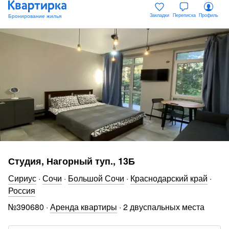
Закладки
Переписка
Профиль
Студия, Нагорный туп., 13Б
Сириус
·
Сочи
·
Большой Сочи
·
Краснодарский край
·
Россия
№
390680
·
Аренда квартиры
·
2 двуспальных места