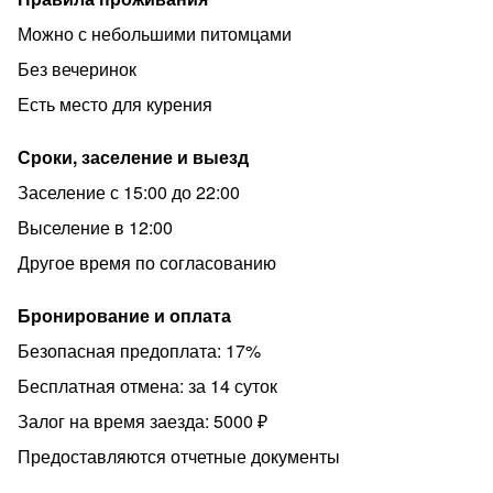
кровати и детского стульчика (контакты для аренды
Можно с небольшими питомцами
предоставит менеджер)
Без вечеринок
◆ При заселении взимается страховой депозит в
Есть место для курения
размере 5000 руб., который возвращается при отъезде
◆ Бесплатная отмена бронирования за 3 (трое) суток
Сроки, заселение и выезд
до заезда.
Заселение с 15:00 до 22:00
ПРАВИЛА ПРОЖИВАНИЯ:
Выселение в 12:00
◆ Время заезда с 15:00. Время выезда до 12:00, т.е.
Другое время по согласованию
независимо от того во сколько Вы заехали в квартиру,
освободить ее нужно до 12:00 дня.
Бронирование и оплата
Пребывание в квартире после 12:00 оговаривается с
Безопасная предоплата: 17%
менеджером заранее и оплачивается отдельно
Бесплатная отмена: за 14 суток
◆ Доплата за ранний/поздний заезд стоимость
половины суток
Залог на время заезда: 5000 ₽
◆ Предоставляем отчётные документы (не входит в
Предоставляются отчетные документы
стоимость проживания), стоимость уточнять у