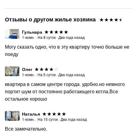
менеджера
Система лояльности:
Отзывы о другом жилье хозяина
✔ При бронировании от 7 суток скидка 5%
Гульнара
✔ При бронировании от 14 суток скидка 7%
1-комн.
·
На
8
суток
·
Два года назад
✔ При бронировании от 20 суток скидка 10%
Могу сказать одно, что в эту квартиру точно больше не
✔ При бронировании от 30 суток скидка 15%
поеду
✱ ПРЕДОСТАВЛЯЕМ УСЛУГИ ПАРТНЁРСКОЙ
Олег
ПРОГРАММЫ ПРОВЕРЕННОЙ И НАДЁЖНОЙ
1-комн.
·
На
5
суток
·
Два года назад
АРЕНДЫ АВТОМОБИЛЯ: Условия аренды можно
квартира в самом центре города. удобно.но немного
уточнить у менеджера по телефону или при заселении
портит шум от постоянно работающего котла.Все
ОГРАНИЧЕНИЯ:
остальное хорошо
☒ Квартира НЕ СДАЁТСЯ для проведения вечеринок,
мероприятий, лицам без паспорта и моложе 18 лет!
Наталья
1-комн.
·
На
15
суток
·
Два года назад
☒ Курить в квартире: квартиры оборудованные
Все замечательно.
балконом РАЗРЕШЕНО,