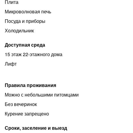
- плита, микроволновка, чайник, кофемашина,
Плита
холодильник;
Микроволновая печь
- набор посуды и вся необходимая утварь;
Посуда и приборы
- чай, кофе, соль, сахар.
Холодильник
Ванная комната:
Доступная среда
- душевая, стиральная машина, фен;
15 этаж 22-этажного дома
- гель для душа, шампунь, мыло.
Лифт
Инфраструктура:
- ТРЦ XL (все магазины);
- парк имени С. Федорова;
Правила проживания
- экологический парк Лихоборка;
Можно с небольшими питомцами
- Дегунинский пруд;
Без вечеринок
- салон красоты-кофейня в здании;
Курение запрещено
- Храм святых страстотерпцев Бориса и Глеба (11
Сроки, заселение и выезд
минут пешком)