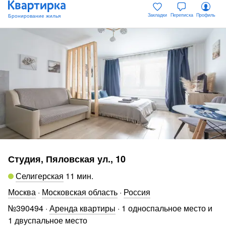
Закладки
Переписка
Профиль
Студия, Пяловская ул., 10
Селигерская
11 мин
.
Москва
·
Московская область
·
Россия
№
390494
·
Аренда квартиры
·
1 односпальное место и
1 двуспальное место