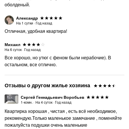
оболденый.
- проживание с животными по согласованию, с
доплатой 1500 руб;
Александр
На
1
сутки
·
Год назад
- при бронировании на 1 сутки вносится
Отличная, удобная квартира!
дополнительный сбор за клининг - 600 руб;
- страховой депозит за сохранность имущества в
Михаил
размере 2000 руб. Возвращается в течении суток после
На
6
суток
·
Год назад
выезда.
Все хорошо, но утюг с феном были нерабочие). В
При бронировании проживания с 30.12.25 по 10.01.26:
остальном, все отлично.
- заезд и выезд 1.01.2026 запрещен.
- страховой депозит за сохранность имущества в
Отзывы о другом жилье хозяина
размере 4 000 рублей.
Сергей Геннадьевич Воробьев
Забронируйте прямо сейчас! Ждем наших дорогих
1-комн.
·
На
4
суток
·
Год назад
гостей!
Квартирка хорошая , чистая , есть всё необходимое,
рекомендую.Только маленькое замечание , поменяйте
пожалуйста подушки очень маленькие