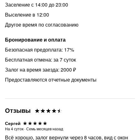
Заселение с 14:00 до 23:00
- Платформа Моссельмаш (15 минут пешком)
Выселение в 12:00
- м. Селигерская (7 минут пешком)
Другое время по согласованию
- Красная площадь (30 минут на метро).
Правила проживания:
Бронирование и оплата
- заезд с 14:00;
Безопасная предоплата: 17%
- выезд до 12:00;
Бесплатная отмена: за 7 суток
- заезд после 19:00 по предварительному
Залог на время заезда: 2000 ₽
согласованию и оплате 100%;
Предоставляются отчетные документы
- оплата вносится 100% в течении 10 минут после
заселения;
- заселение бесконтактное 24/7;
Отзывы
- от 18 лет при наличии паспорта;
- проживание с детьми разрешено;
Сергей
На
4
суток
·
Семь месяцев назад
- курение и шумные мероприятия в квартире не
Всё хорошо, залог вернули через 8 часов, вид с окон
допускаются;