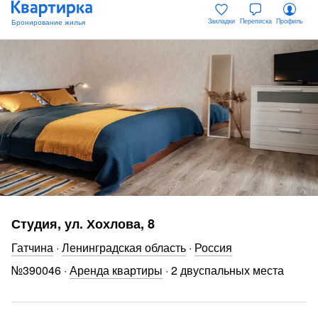
Закладки
Переписка
Профиль
Студия, ул. Хохлова, 8
Гатчина
·
Ленинградская область
·
Россия
№
390046
·
Аренда квартиры
·
2 двуспальных места