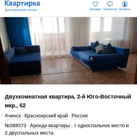
Закладки
Переписка
Профиль
Двухкомнатная квартира, 2-й Юго-Восточный
мкр., 62
Ачинск
·
Красноярский край
·
Россия
№
388373
·
Аренда квартиры
·
1 односпальное место и
2 двуспальных места