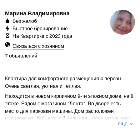
Марина Владимировна
Без жалоб
Быстрое бронирование
На Квартирке с 2023 года
Связаться с хозяином
7 объявлений
Квартира для комфортного размещения 4 персон.
Очень светлая, уютная и теплая.
Находится в новом кирпичном 9-ти этажном доме, на 8
этаже. Рядом с магазином "Лента". Во дворе есть
место для парковки машины. Дом расположен
недалеко от ЦРБ, детской больницы, перинатального
еще
центра, стоматологии, банкоматов, магазинов, аптек.
В квартире кухонный гарнитур с набором необходимой