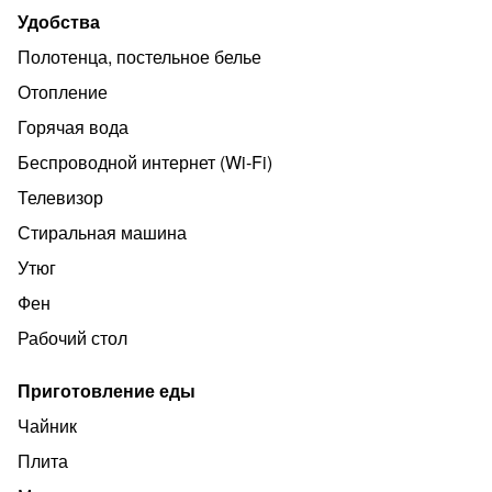
посуды, холодильник, электроплита, электрический
Удобства
чайник, микроволновая печь. Интернет, кабельное ТВ.
Полотенца, постельное белье
Работа по расчетному счету, наличными, он-лайн
Отопление
касса, QR коду.
Горячая вода
НЕ СДАЕТСЯ НА ВЕЧЕРИНКИ!!!
Беспроводной интернет (Wi‑Fi)
Телевизор
Стиральная машина
Утюг
Фен
Рабочий стол
Приготовление еды
Чайник
Плита