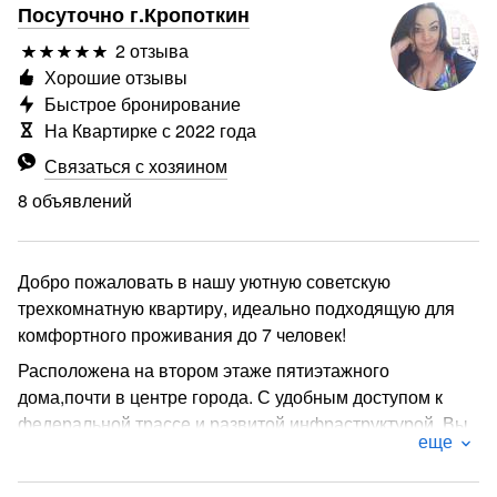
Посуточно г.Кропоткин
2 отзыва
Хорошие отзывы
Быстрое бронирование
На Квартирке с 2022 года
Связаться с хозяином
8 объявлений
Добро пожаловать в нашу уютную советскую
трехкомнатную квартиру, идеально подходящую для
комфортного проживания до 7 человек!
Расположена на втором этаже пятиэтажного
дома,почти в центре города. С удобным доступом к
федеральной трассе и развитой инфраструктурой, Вы
еще
сможете наслаждаться всеми прелестями городской
жизни.