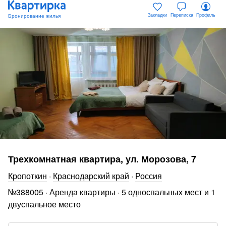
Закладки
Переписка
Профиль
Трехкомнатная квартира, ул. Морозова, 7
Кропоткин
·
Краснодарский край
·
Россия
№
388005
·
Аренда квартиры
·
5 односпальных мест и 1
двуспальное место