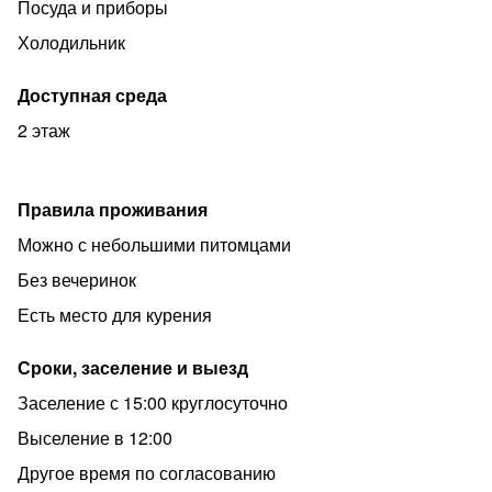
Посуда и приборы
удобства.
Холодильник
•Полный комплект посуды, постельное белье и
средства личной гигиены — Вам не придется ничего
Доступная среда
дополнительно покупать.
2 этаж
Развита инфраструктура: В шаговой доступности
находятся магазины ("Пятерочка", "Магнит"), кафе и
рестораны, аптеки, вечерний рынок и пункты выдачи
Правила проживания
заказов. Все, что Вам нужно, будет под рукой!
Можно с небольшими питомцами
Гибкие условия проживания:
Без вечеринок
•Мы предлагаем помесячную аренду для
Есть место для курения
командированных сотрудников с возможностью
еженедельной уборки (по запросу).
Сроки, заселение и выезд
•Отчетные документы предоставляются, а оплата
Заселение с 15:00 круглосуточно
возможна по наличному и безналичному расчету.
Выселение в 12:00
•Мы лояльны к нашим гостям и готовы предложить
специальные условия при длительном проживании.
Другое время по согласованию