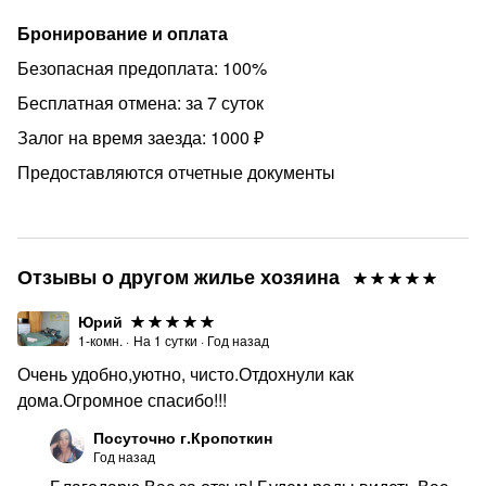
Условия проживания: Курение разрешено только на
Бронирование и оплата
балконе. Мы строго следим за тишиной в ночное
время, чтобы обеспечить комфорт всем нашим гостям.
Безопасная предоплата: 100%
Нахождение несогласованных лиц в квартире
Бесплатная отмена: за 7 суток
запрещено.
Залог на время заезда: 1000 ₽
Заселение: Заселение осуществляется при наличии
Предоставляются отчетные документы
документов, и мы рады приветствовать
совершеннолетних гостей. Возвратный страховой
депозит взимается на усмотрение арендодателя.
Нахождение животных оплачивается дополнительно.
Отзывы о другом жилье хозяина
Забронируйте уже сегодня и отдыхайте с комфортом
для каждого гостя!
Юрий
1-комн.
·
На
1
сутки
·
Год назад
Очень удобно,уютно, чисто.Отдохнули как
дома.Огромное спасибо!!!
Посуточно г.Кропоткин
Год назад