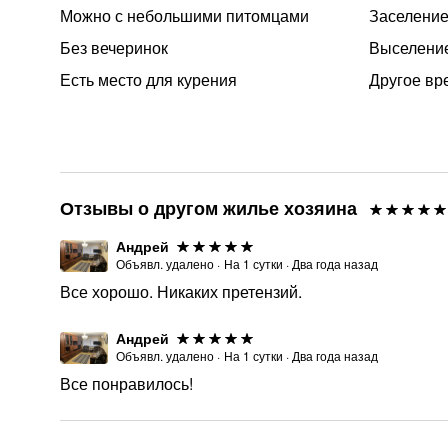
Можно с небольшими питомцами
Заселение 
Без вечеринок
Выселение
Есть место для курения
Другое вр
Отзывы о другом жилье хозяина
Андрей
Объявл. удалено
·
На
1
сутки
·
Два года назад
Все хорошо. Никаких претензий.
Андрей
Объявл. удалено
·
На
1
сутки
·
Два года назад
Все понравилось!