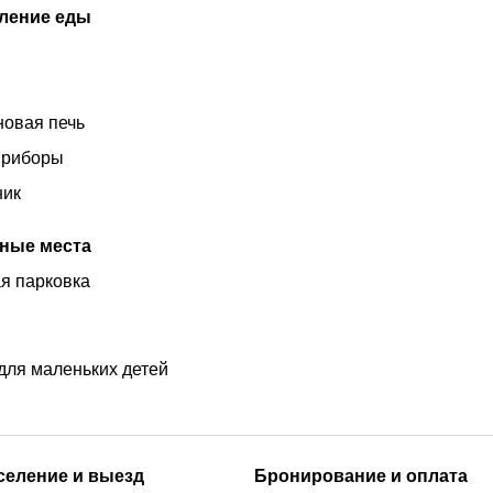
ление еды
овая печь
приборы
ник
ные места
я парковка
для маленьких детей
аселение и выезд
Бронирование и оплата