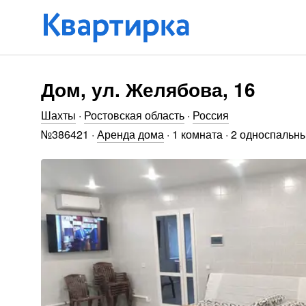
Дом, ул. Желябова, 16
Шахты
·
Ростовская область
·
Россия
№
386421
·
Аренда дома
·
1 комната
·
2 односпальны