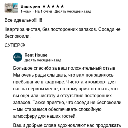
достигших 23 лет, условия аренды оговариваются
Виктория
индивидуально.
1-комн.
·
На
1
сутки
·
Десять месяцев назад
Вы сможете ощутить комфорт и уют в нашей
Все идеально!!!!!!!
двухкомнатной квартире-люкс.
Квартира чистая, без посторонних запахов. Соседи не
Квартира порадует вас красивым дизайном и
беспокоили.
интерьером, а также современным оборудованием. В
СУПЕР😘
ней предусмотрены все необходимые удобства,
Rent House
включая двуспальную кровать и раскладной диван,
Десять месяцев назад
чтобы три человека могли разместиться комфортно. На
Большое спасибо за ваш положительный отзыв!
кухне вы найдете все необходимые столовые приборы
Мы очень рады слышать, что вам понравилось
и посуду, а также встроенную кухонную технику и
пребывание в квартире. Чистота и комфорт для
кофемашину с капсулами кофе. В ванной комнате вас
нас на первом месте, поэтому приятно знать, что
ждут современная ванна и тропический душ, а для
вы оценили чистоту и отсутствие посторонних
вашего удобства предоставляются фен, махровые
запахов. Также приятно, что соседи не беспокоили
чистые полотенца и постельное белье высшего
– мы стараемся обеспечивать спокойную
качества. Кроме того, в нашей квартире есть два
атмосферу для наших гостей.
телевизора (Smart TV) и вай-фай интернет для вашего
развлечения и связи.
Ваши добрые слова вдохновляют нас продолжать