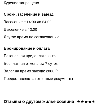
Ранний заезд и поздний выезд согласовываются
Курение запрещено
индивидуально. Данная услуга платная.
Сроки, заселение и выезд
Для регистрации заезда необходимы паспорт для
заключения договора-оферты и залог 2000 руб.
Заселение с 14:00 до 24:00
Залог возвращается на карту гостя в день выезда
Выселение в 12:00
после уборки и проверки квартиры.
Другое время по согласованию
ВНИМАНИЕ!
Бронирование и оплата
Квартира не сдается для вечеринок. Запрещено
шуметь после 22:00 (петь песни, громко слушать
Безопасная предоплата: 30%
музыку, проводить застолья, играть на музыкальных
Бесплатная отмена: за 7 суток
инструментах, кричать и т.д.).
Залог на время заезда: 2000 ₽
Мы заботимся о наших соседях и соблюдаем "Закон о
Предоставляются отчетные документы
тишине".
Проживание с питомцами не предусмотрено.
Курение запрещено.
Отзывы о другом жилье хозяина
Аренда возможна для гостей от 23х лет. Для лиц, не