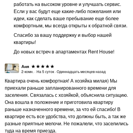
работать на высоком уровне и улучшать сервис.
Насладитесь комфортом и современными удобствами
Если у вас будут еще какие-либо пожелания или
вместе с нами!
идеи, как сделать ваше пребывание еще более
Чтобы связаться с нами, оставьте заявку на
комфортным, мы всегда открыты к обратной связи.
бронирование.
Спасибо за вашу поддержку и выбор нашей
Администратор отвечает на звонки и сообщения с 8:00
квартиры!
до 23:00.
До новых встреч в апартаментах Rent House!
Аня
2-комн.
·
На
5
суток
·
Одиннадцать месяцев назад
Квартира очень комфортная! А хозяйка милая) Мы
приехали раньше запланированного времени для
заселения. Связалась с хозяйкой, объяснила ситуацию.
Она вошла в положение и приготовила квартиру
раньше назначенного времени, за что ей спасибо! В
квартире есть все удобства, что должны быть, а так же
разные приятные мелочи. Не пожалели, что заселились
туда на время приезда.