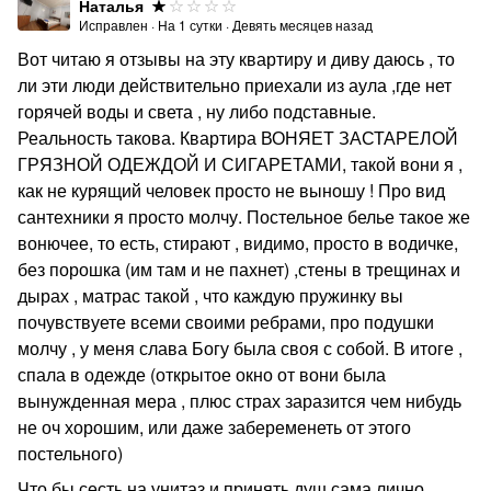
Наталья
Исправлен
·
На
1
сутки
·
Девять месяцев назад
Вот читаю я отзывы на эту квартиру и диву даюсь , то
ли эти люди действительно приехали из аула ,где нет
горячей воды и света , ну либо подставные.
Реальность такова. Квартира ВОНЯЕТ ЗАСТАРЕЛОЙ
ГРЯЗНОЙ ОДЕЖДОЙ И СИГАРЕТАМИ, такой вони я ,
как не курящий человек просто не выношу ! Про вид
сантехники я просто молчу. Постельное белье такое же
вонючее, то есть, стирают , видимо, просто в водичке,
без порошка (им там и не пахнет) ,стены в трещинах и
дырах , матрас такой , что каждую пружинку вы
почувствуете всеми своими ребрами, про подушки
молчу , у меня слава Богу была своя с собой. В итоге ,
спала в одежде (открытое окно от вони была
вынужденная мера , плюс страх заразится чем нибудь
не оч хорошим, или даже забеременеть от этого
постельного)
Что бы сесть на унитаз и принять душ сама лично