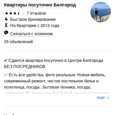
Квартиры посуточно Белгород
7 отзывов
Быстрое бронирование
На Квартирке с 2012 года
Связаться с хозяином
35 объявлений
✔ Сдается квартира посуточно в Центре Белгорода
БЕЗ ПОСРЕДНИКОВ
✅ Есть все удобства. фото реальные. Новая мебель,
современный ремонт, чистое постельное белье и
полотенца, посуда , бытовая техника, посуда,
цифровое ТВ, бесплатный вай фай, одним словом все
еще
как дома.
✅ Все достопримечательности Белгорода, в шаговой
доступности от Вас: