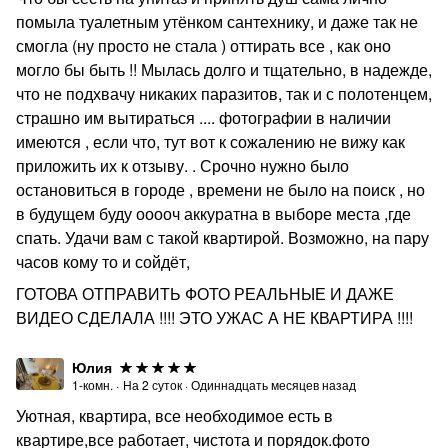
помыла туалетным утёнком сантехнику, и даже так не
смогла (ну просто не стала ) оттирать все , как оно
могло бы быть !! Мылась долго и тщательно, в надежде,
что не подхвачу никаких паразитов, так и с полотенцем,
страшно им вытираться .... фотографии в наличии
имеются , если что, тут вот к сожалению не вижу как
приложить их к отзыву. . Срочно нужно было
остановиться в городе , времени не было на поиск , но
в будущем буду ооооч аккуратна в выборе места ,где
спать. Удачи вам с такой квартирой. Возможно, на пару
часов кому то и сойдёт,
ГОТОВА ОТПРАВИТЬ ФОТО РЕАЛЬНЫЕ И ДАЖЕ
ВИДЕО СДЕЛАЛА !!!! ЭТО УЖАС А НЕ КВАРТИРА !!!!
Юлия
1-комн.
·
На
2
суток
·
Одиннадцать месяцев назад
Уютная, квартира, все необходимое есть в
квартире,все работает, чистота и порядок.фото