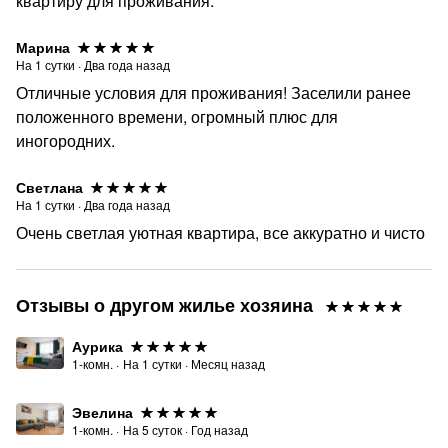
квартиру для проживания.
Марина
На
1
сутки
·
Два года назад
Отличные условия для проживания! Заселили ранее
положенного времени, огромный плюс для
иногородних.
Светлана
На
1
сутки
·
Два года назад
Очень светлая уютная квартира, все аккуратно и чисто
Отзывы о другом жилье хозяина
Аурика
1-комн.
·
На
1
сутки
·
Месяц назад
Эвелина
1-комн.
·
На
5
суток
·
Год назад