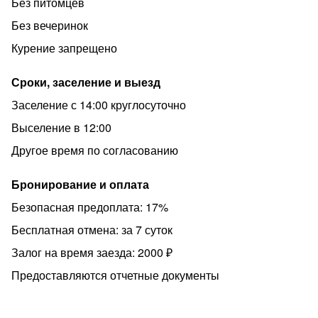
Без питомцев
— ЗАЕЗД с 14:00, ВЫЕЗД до 12:00. Заселение и Выезд
проходит дистанционно, всю необходимую
Без вечеринок
информацию по заселению и выезду вы получаете
Курение запрещено
после бронирования
— Залог 2000 руб., возвращается после проверки
Сроки, заселение и выезд
квартиры.
Заселение с 14:00 круглосуточно
— Обязательное предоставление фото паспорта РФ.
Выселение в 12:00
— Проживание с животными не допускается.
Другое время по согласованию
— Наши квартиры не предназначены для проведения
торжеств и любых других праздников, а также громкого
Бронирование и оплата
прослушивания музыки и другого шума.
Безопасная предоплата: 17%
Бесплатная отмена: за 7 суток
Залог на время заезда: 2000 ₽
Предоставляются отчетные документы