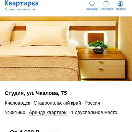
Закладки
Переписка
Профиль
Студия, ул. Чкалова, 75
Кисловодск
·
Ставропольский край
·
Россия
№
381660
·
Аренда квартиры
·
1 двуспальное место
От
4 600 ₽