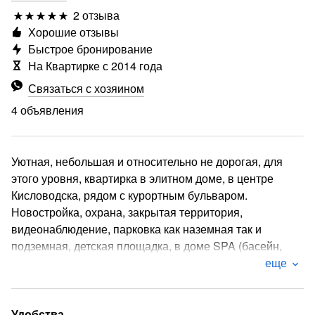
2 отзыва
Хорошие отзывы
Быстрое бронирование
На Квартирке с 2014 года
Связаться с хозяином
4 объявления
Уютная, небольшая и относительно не дорогая, для
этого уровня, квартирка в элитном доме, в центре
Кисловодска, рядом с курортным бульваром.
Новостройка, охрана, закрытая территория,
видеонаблюдение, парковка как наземная так и
подземная, детская площадка, в доме SPA (басейн,
сауна, хамам, тренажерный зал), кафе, аптека и т.д.
еще
Это самая малогабаритная и соответственно самая
недорогая квартира в этом доме. В квартире имеется
все для комфортного проживания, свежий евро
Удобства