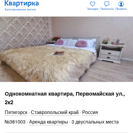
Закладки
Переписка
Профиль
Однокомнатная квартира, Первомайская ул.,
2к2
Пятигорск
·
Ставропольский край
·
Россия
№
381003
·
Аренда квартиры
·
3 двуспальных места