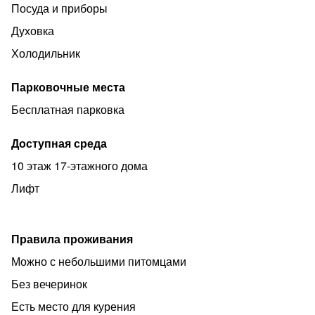
- парк Цветник
Посуда и приборы
- Кафе и рестораны на любой вкус
Духовка
- Продуктовые и хозяйственные магазины
Холодильник
- Супермаркет
Парковочные места
Мы стараемся сделать ваш отдых максимально
комфортным!
Бесплатная парковка
Доступная среда
10 этаж 17-этажного дома
Лифт
Правила проживания
Можно с небольшими питомцами
Без вечеринок
Есть место для курения