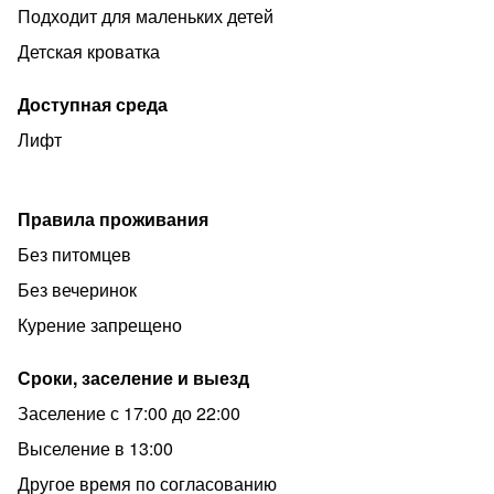
ЗАПРЕЩЕНО.
Подходит для маленьких детей
✅ Парковка платная (200 руб)., оплачивается при
Детская кроватка
выезде с территории.
✅ Бронирование осуществляется по предоплате. При
Доступная среда
отмене броне менее, чем за неделю , предоплата не
Лифт
возвращается.
✅ Залог - 5000 руб., возвращается после выезда .
Правила проживания
Без питомцев
Без вечеринок
Курение запрещено
Сроки, заселение и выезд
Заселение с 17:00 до 22:00
Выселение в 13:00
Другое время по согласованию