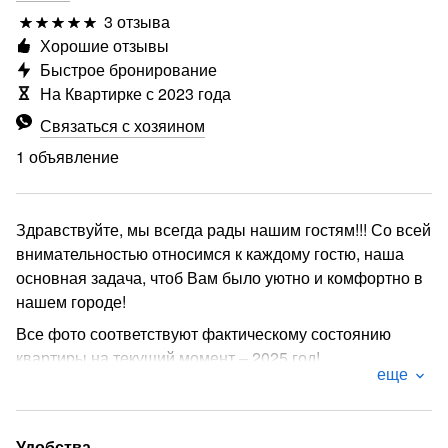
3 отзыва
Хорошие отзывы
Быстрое бронирование
На Квартирке с 2023 года
Связаться с хозяином
1 объявление
Здравствуйте, мы всегда рады нашим гостям!!! Со всей
внимательностью относимся к каждому гостю, наша
основная задача, чтоб Вам было уютно и комфортно в
нашем городе!
Все фото соответствуют фактическому состоянию
квартиры на текущий момент – 2025 год!
еще
Сдаётся посуточно однокомнатная квартира студия в
самом оживленном центре города Волгограда - пр-т
им. В.И. Ленина 6. Просторная, уютная, чистая со
Удобства