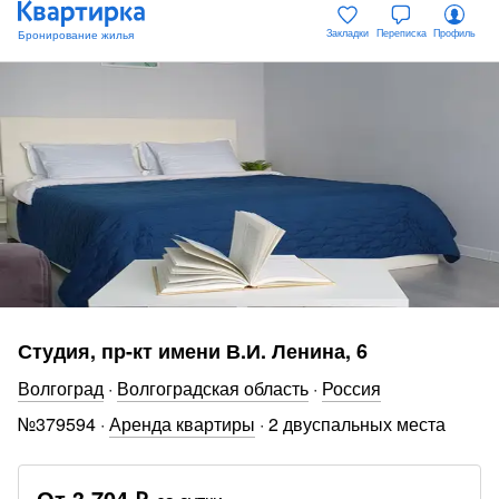
Закладки
Переписка
Профиль
Студия, пр-кт имени В.И. Ленина, 6
Волгоград
·
Волгоградская область
·
Россия
№
379594
·
Аренда квартиры
·
2 двуспальных места
От
3 704 ₽