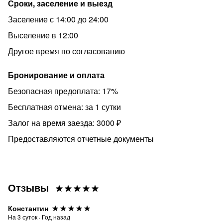
Сроки, заселение и выезд
- поздний выезд: до 18.00 + 50% тарифа.
Заселение с 14:00 до 24:00
В праздничные и выходные дни стоимость за сутки
Выселение в 12:00
может меняться. В зависимости от количества человек
цена тоже может меняться.
Другое время по согласованию
Цена - фиксированная за 2 гостя.
Бронирование и оплата
Размещение до 4х человек, 2+2.
Безопасная предоплата: 17%
ВНИМАНИЕ!!! Правила проживания:
Бесплатная отмена: за 1 сутки
- НЕ ПОДХОДИТ ДЛЯ ВЕЧЕРИНОК! (квартира не
Залог на время заезда: 3000 ₽
сдается, для проведения мероприятий!!!)
Предоставляются отчетные документы
- Режим тишины с 23.00 - 9.00
- на лестничной клетке установлена камера
видеонаблюдения для вашей безопасности
- Наличие документов при себе-обязательно (паспорт)
Отзывы
- без животных
Константин
- при заселении обязательное условие : залог 3000 р
На
3
суток
·
Год назад