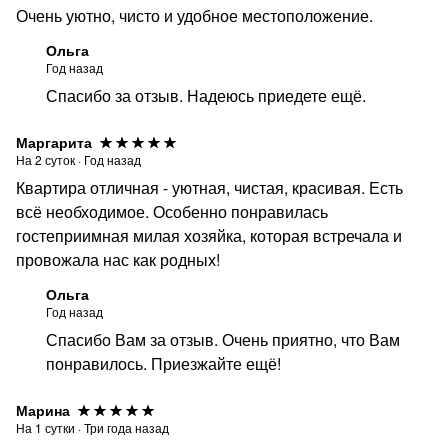
(страховой депозит возвращается при соблюдении
Очень уютно, чисто и удобное местоположение.
условий проживания
Ольга
после уборки квартиры).
Год назад
Спасибо за отзыв. Надеюсь приедете ещё.
- курение в квартире категорически ЗАПРЕЩЕНО!!!
Штраф 3000 руб.
Маргарита
Мы всегда благодарны нашим гостям за бережное
На
2
суток
·
Год назад
отношению к нашему имуществу и соблюдению правил
Квартира отличная - уютная, чистая, красивая. Есть
проживания.
всё необходимое. Особенно понравилась
гостеприимная милая хозяйка, которая встречала и
Если у вас есть какие-то вопросы или пожелания,
провожала нас как родных!
напишите и мы сделаем все возможное, чтобы
разрешить ситуацию!
Ольга
Год назад
Спасибо Вам за отзыв. Очень приятно, что Вам
понравилось. Приезжайте ещё!
Марина
На
1
сутки
·
Три года назад