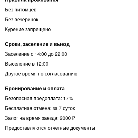
-Бесплатный Wi-fi и кабельное ТВ - оставайтесь на
Без питомцев
связи и наслаждайтесь любимыми шоу.
Без вечеринок
БЕСКОНТАКТНОЕ ЗАСЕЛЕНИЕ: ЭТО УДОБНО!
Курение запрещено
Мы ценим ваше время и предоставляем современную
систему удаленного заселения. Наши гости уже
Сроки, заселение и выезд
оценили этот быстрый, удобный и безопасный способ!
Заселение с 14:00 до 22:00
ИНФРАСТРУКТУРА: В шаговой доступности кафе,
магазины, торговые центры, больница, остановки,
Выселение в 12:00
живописные пруды и парки.
Другое время по согласованию
ДОСТОПРИМЕЧАТЕЛЬНОСТИ: Дом-Флейта, Парк 40-
лет Победы, Дендропарк, Зеленоградский Лесопарк,
Бронирование и оплата
Лыжероллерная трасса, картинг-трасса “ZelenoKart”,
Безопасная предоплата: 17%
Конный клуб “Альтис”, Московский финансово-
Бесплатная отмена: за 7 суток
юридический университет, МИЭТ, Московский
областной госпиталь для Ветеранов Войны.
Залог на время заезда: 2000 ₽
ТРАНСПОРТ: Аэропорт Шереметьево всего в 30
Предоставляются отчетные документы
минутах езды на авто! Ж/д станция Крюково.