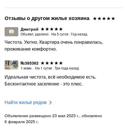
ПОРЯДОК БРОНИРОВАНИЯ:
//Бронирование и оплата. Чтобы забронировать,
Отзывы о другом жилье хозяина
выберите даты, количество гостей и нажмите
«Забронировать».
Дмитрий
Объявл. удалено
·
На
5
суток
·
Год назад
Актуальную стоимость и доступность вы можете
Чистота. Уютно. Квартира очень понравилась,
увидеть в календаре каждого объявления (цена может
проживание комфортно.
отличаться от указанной в объявлении в дни высокого
спроса, выходные и праздничные дни).
№385362
//Регистрация заселения. Для прохождения
1-комн.
·
На
1
сутки
·
Три года назад
регистрации мы проводим процедуру верификации. От
Идеальная чистота, всë необходимое есть.
вас потребуется паспорт (2 и 3 стр.).
Бесконтактное заселение - это плюс.
После вы получите подробную инструкцию по
заселению со всеми кодами доступа в квартиру и
Найти жильё рядом
отметкой на карте.
//Документы для командированных сотрудников - по
Объявление размещено 23 мая 2023 г., обновлено
запросу. Оплата принимается наличными,
6 февраля 2025 г.
безналичным банковским переводом, а также другими