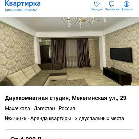
Закладки
Переписка
Профиль
Двухкомнатная студия, Мекегинская ул., 29
Махачкала
·
Дагестан
·
Россия
№
376079
·
Аренда квартиры
·
2 двуспальных места
От
4 000 ₽