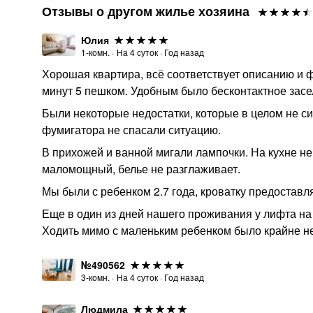
Отзывы о другом жилье хозяина
Юлия
1-комн.
·
На
4
суток
·
Год назад
Хорошая квартира, всё соответствует описанию и ф
минут 5 пешком. Удобным было бесконтактное засе
Были некоторые недостатки, которые в целом не си
фумигатора не спасали ситуацию.
В прихожей и ванной мигали лампочки. На кухне не 
маломощный, белье не разглаживает.
Мы были с ребенком 2.7 года, кроватку предоставля
Еще в один из дней нашего проживания у лифта на 
Ходить мимо с маленьким ребенком было крайне н
№490562
3-комн.
·
На
4
суток
·
Год назад
Людмила