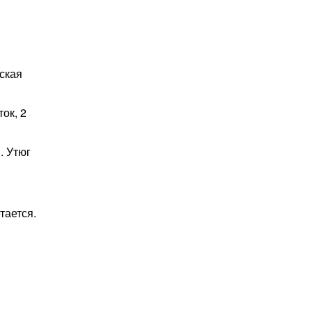
ская
ок, 2
. Утюг
тается.