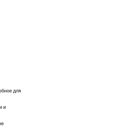
обное для
и и
ое