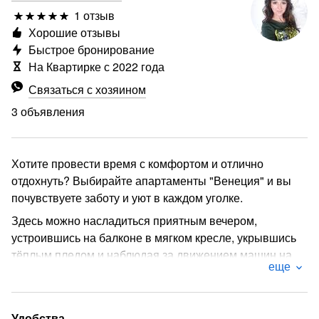
1 отзыв
Хорошие отзывы
Быстрое бронирование
На Квартирке с 2022 года
Связаться с хозяином
3 объявления
Хотите провести время с комфортом и отлично
отдохнуть? Выбирайте апартаменты "Венеция" и вы
почувствуете заботу и уют в каждом уголке.
Здесь можно насладиться приятным вечером,
устроившись на балконе в мягком кресле, укрывшись
тёплым пледом и наблюдая за движением машин на
еще
горе. Если вы приезжаете с семьёй, друзьями или
коллегами, предлагаем вам разнообразные игры для
совместного досуга.
Удобства