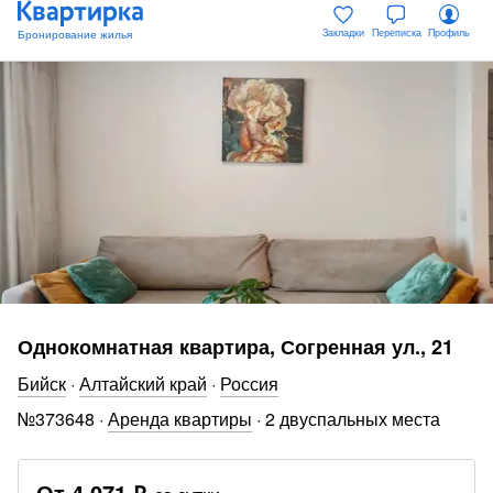
Закладки
Переписка
Профиль
Однокомнатная квартира, Согренная ул., 21
Бийск
·
Алтайский край
·
Россия
№
373648
·
Аренда квартиры
·
2 двуспальных места
От
4 071 ₽