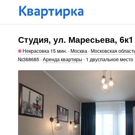
Студия, ул. Маресьева, 6к1
Некрасовка
15 мин
.
·
Москва
·
Московская област
№
368685
·
Аренда квартиры
·
1 двуспальное место