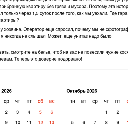
рибранную квартиру без грязи и мусора. Поэтому эта истор
 только через 1,5 суток после того, как мы уехали. Где гара
квартиры?
ну хозяина. Оператор еще спросил, почему мы не сфотогр
 я никогда не слышал! Может, еще унитаз надо было
вать, смотрите на белье, чтоб на вас не повесили чужие кос
зяевам. Теперь это доверие подорвано!
ь
2026
Октябрь
2026
ср
чт
пт
сб
вс
пн
вт
ср
чт
пт
2
3
4
5
6
1
2
9
10
11
12
13
5
6
7
8
9