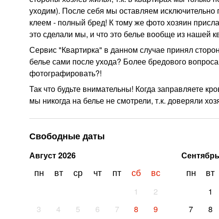
уходим). После себя мы оставляем исключительно п
клеем - полный бред! К тому же фото хозяин прислал
это сделали мы, и что это белье вообще из нашей 
Сервис "Квартирка" в данном случае принял сторо
белье сами после ухода? Более бредового вопроса
фотографировать?!
Так что будьте внимательны! Когда заправляете кро
мы никогда на белье не смотрели, т.к. доверяли хо
Свободные даты
Август
2026
Сентябр
пн
вт
ср
чт
пт
сб
вс
пн
вт
1
2
1
3
4
5
6
7
8
9
7
8