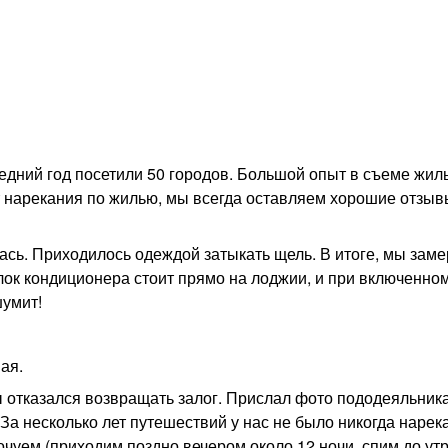
едний год посетили 50 городов. Большой опыт в съеме жил
 нарекания по жилью, мы всегда оставляем хорошие отзыв
ась. Приходилось одеждой затыкать щель. В итоге, мы заме
лок кондиционера стоит прямо на лоджии, и при включенно
шумит!
ая.
 отказался возвращать залог. Прислал фото пододеяльника
! За несколько лет путешествий у нас не было никогда нарек
ночуем (приходим поздно вечером около 12 ночи, спим до утр