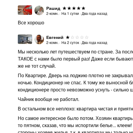
Рашид
2-комн.
·
На
1
сутки
·
Два года назад
Все хорошо
Евгений
2-комн.
·
На
2
суток
·
Два года назад
Мы несколько лет путешествуем по стране. За посл
ТАКОЕ с нами было первый раз! Даже если бывают
же не тот случай.
По Квартире. Дверь на лоджию плотно не закрывал
ночью. Кондиционер не спас. К тому же выносной б
кондиционере просто невозможно уснуть - сильно 
Чайник вообще не работал.
В остальном все неплохо: квартира чистая и приятн
Но самое интересное было потом. Хозяин квартиры
то пятном, сказав, что мы испортили белье... клеем
стороны хозяев жилья, т.к. в квартирах мы только 