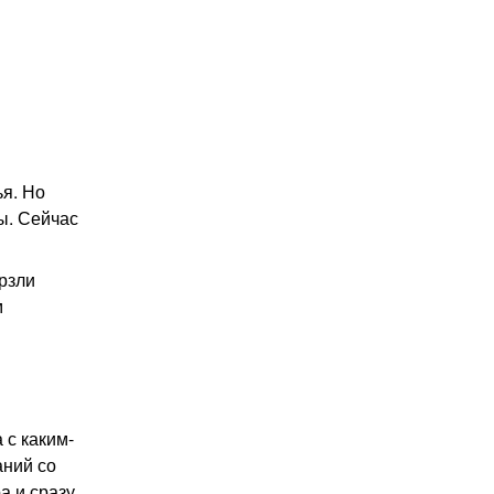
ья. Но
ы. Сейчас
рзли
м
 с каким-
аний со
а и сразу