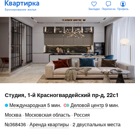
Закладки
Переписка
Профиль
Студия, 1-й Красногвардейский пр-д, 22с1
Международная
5 мин
.
Деловой центр
9 мин
.
Москва
·
Московская область
·
Россия
№
368436
·
Аренда квартиры
·
2 двуспальных места