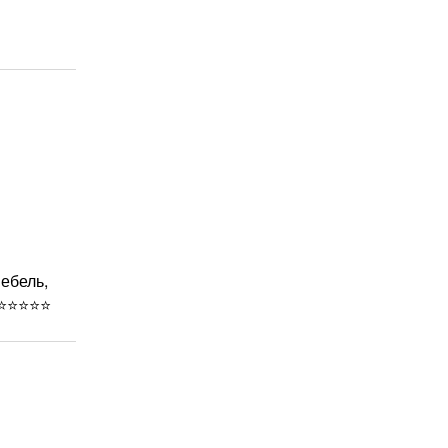
ебель,
️⭐️⭐️⭐️