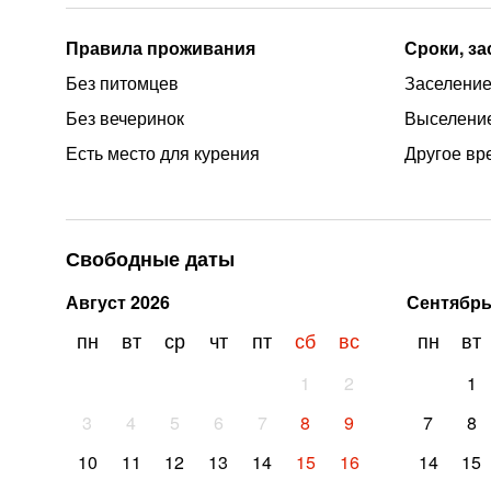
Правила проживания
Сроки, з
Без питомцев
Заселение
Без вечеринок
Выселение
Есть место для курения
Другое вр
Свободные даты
Август
2026
Сентябр
пн
вт
ср
чт
пт
сб
вс
пн
вт
1
2
1
3
4
5
6
7
8
9
7
8
10
11
12
13
14
15
16
14
15