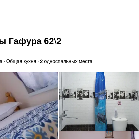
зы Гафура 62\2
а
·
Общая кухня
·
2 односпальных места