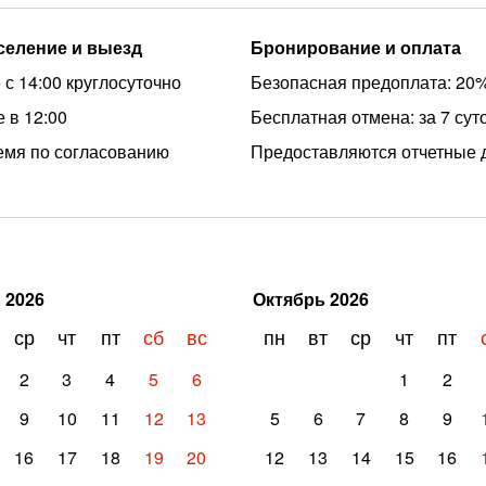
аселение и выезд
Бронирование и оплата
 с 14:00 круглосуточно
Безопасная предоплата: 20
 в 12:00
Бесплатная отмена: за 7 сут
емя по согласованию
Предоставляются отчетные 
ь
2026
Октябрь
2026
ср
чт
пт
сб
вс
пн
вт
ср
чт
пт
2
3
4
5
6
1
2
9
10
11
12
13
5
6
7
8
9
16
17
18
19
20
12
13
14
15
16