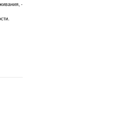
живания, -
сти.