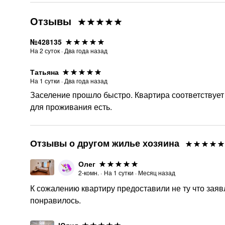
Отзывы
№428135
На
2
суток
·
Два года назад
Татьяна
На
1
сутки
·
Два года назад
Заселение прошло быстро. Квартира соответствует
для проживания есть.
Отзывы о другом жилье хозяина
Олег
2-комн.
·
На
1
сутки
·
Месяц назад
К сожалению квартиру предоставили не ту что заявл
понравилось.