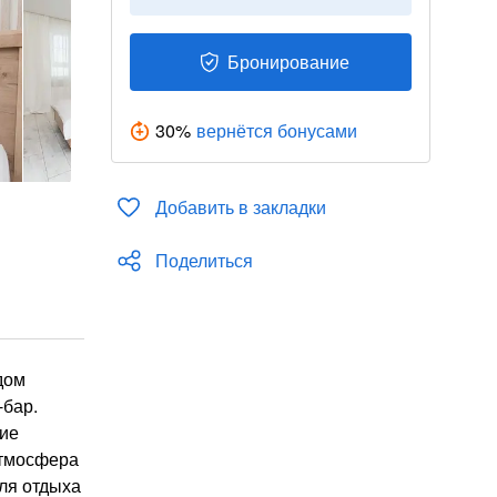
Бронирование
30
%
вернётся бонусами
Добавить в закладки
Поделиться
дом
-бар.
ние
атмосфера
для отдыха