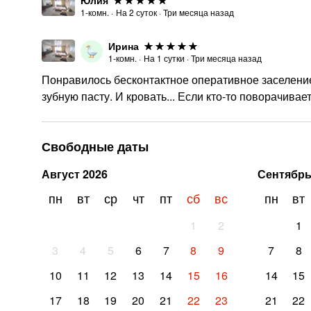
Юлия
1-комн.
·
На
2
суток
·
Три месяца назад
Ирина
1-комн.
·
На
1
сутки
·
Три месяца назад
Понравилось бесконтактное оперативное заселение,
зубную пасту. И кровать... Если кто-то поворачивает
Свободные даты
Август
2026
Сентябр
пн
вт
ср
чт
пт
сб
вс
пн
вт
1
2
1
3
4
5
6
7
8
9
7
8
10
11
12
13
14
15
16
14
15
17
18
19
20
21
22
23
21
22