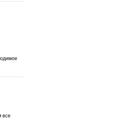
ходимое
м все